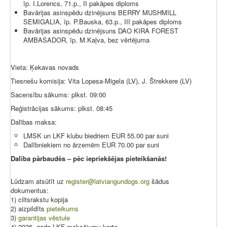
īp. I.Lorencs, 71.p., II pakāpes diploms
Bavārijas asinspēdu dzinējsuns BERRY MUSHMILL
SEMIGALIA, īp. P.Bauska, 63.p., III pakāpes diploms
Bavārijas asinspēdu dzinējsuns DAO KIRA FOREST
AMBASADOR, īp. M.Kaļva, bez vērtējuma
Vieta: Ķekavas novads
Tiesnešu komisija: Vita Lopesa-Migela (LV), J. Štrekkere (LV)
Sacensību sākums: plkst. 09:00
Reģistrācijas sākums: plkst. 08:45
Dalības maksa:
LMSK un LKF klubu biedriem EUR 55.00 par suni
Dalībniekiem no ārzemēm EUR 70.00 par suni
Dalība pārbaudēs – pēc iepriekšējas pieteikšanās!
Lūdzam atsūtīt uz
register@latviangundogs.org
šādus
dokumentus:
1) ciltsrakstu kopija
2) aizpildīts
pieteikums
3)
garantijas vēstule
4) 2026. gada LKF maksājumu karte