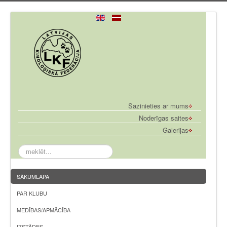
Sazinieties ar mums
Noderīgas saites
Galerijas
meklēt...
SĀKUMLAPA
PAR KLUBU
MEDĪBAS/APMĀCĪBA
IZSTĀDES