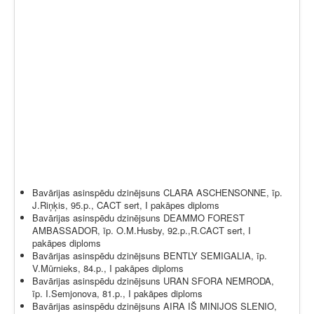
Bavārijas asinspēdu dzinējsuns CLARA ASCHENSONNE, īp.
J.Riņķis, 95.p., CACT sert, I pakāpes diploms
Bavārijas asinspēdu dzinējsuns DEAMMO FOREST
AMBASSADOR, īp. O.M.Husby, 92.p.,R.CACT sert, I
pakāpes diploms
Bavārijas asinspēdu dzinējsuns BENTLY SEMIGALIA, īp.
V.Mūrnieks, 84.p., I pakāpes diploms
Bavārijas asinspēdu dzinējsuns URAN SFORA NEMRODA,
īp. I.Semjonova, 81.p., I pakāpes diploms
Bavārijas asinspēdu dzinējsuns AIRA IŠ MINIJOS SLENIO,