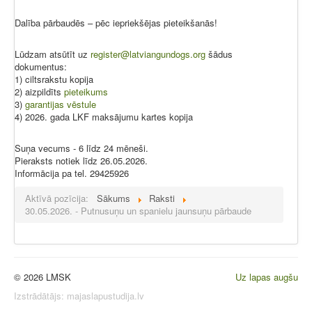
Dalība pārbaudēs – pēc iepriekšējas pieteikšanās!
Lūdzam atsūtīt uz
register@latviangundogs.org
šādus
dokumentus:
1) ciltsrakstu kopija
2) aizpildīts
pieteikums
3)
garantijas vēstule
4) 2026. gada LKF maksājumu kartes kopija
Suņa vecums - 6 līdz 24 mēneši.
Pieraksts notiek līdz 26.05.2026.
Informācija pa tel. 29425926
Aktīvā pozīcija:
Sākums
Raksti
30.05.2026. - Putnusuņu un spanielu jaunsuņu pārbaude
© 2026 LMSK
Uz lapas augšu
Izstrādātājs:
majaslapustudija.lv