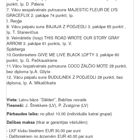
punkti, īp. D .Pālena
7. Vācu asspalvainais putnusuns MAJESTIC FLEUR DE LYS
GRACEFLIX 2. pakāpe 74 punkti, īp.
I. Reņģe
8. Vācu paipalu suns BAJAJA Z PODJEDLI 3. pakāpe 65 punkti ,
īp. T. Stanevičius
9. Veimārietis (īssp) THIS ROAD WROTE OUR STORY GRAY
ARROW 3. pakāpe 61 punkts, īp. V.
Spārberga
10.Gordonseters GIVE ME LIVE BLACK LOFTY 3. pakāpe 60
punkti, īp. G. Pečkauskiene
11.Vācu īsspalvainais putnusuns COCO ŽALČIO MOTE 28 punkti,
bez diploma īp.A. Gilyte
12. Vācu paipalu suns BUDULINEK Z PODJEDLI 28 punkti, bez
diploma, īp. A. Mikalčikaite
Vieta:
Laivu bāze ‘’Dālderi’’, Babītes novads
Tiesneši:
J. Štrekkere (LV), P. Zvaigzne (LV)
Pārbaudes laiks:
no plkst 10.00 (individuāls katrai grupai)
Dalības maksa
(tikai ar garantijas vēstulēm):
- LKF klubu biedriem EUR 30,00 par suni
- Dalībniekiem no ārzemēm EUR 40.00 par suni