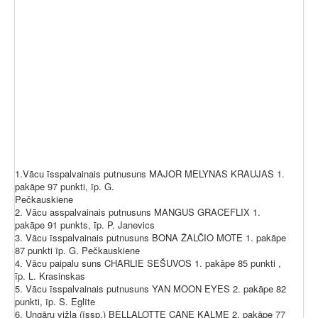
1.Vācu īsspalvainais putnusuns MAJOR MELYNAS KRAUJAS 1.
pakāpe 97 punkti, īp. G.
Pečkauskiene
2. Vācu asspalvainais putnusuns MANGUS GRACEFLIX 1.
pakāpe 91 punkts, īp. P. Janevics
3. Vācu īsspalvainais putnusuns BONA ŽALČIO MOTE 1. pakāpe
87 punkti īp. G. Pečkauskiene
4. Vācu paipalu suns CHARLIE SEŠUVOS 1. pakāpe 85 punkti ,
īp. L. Krasinskas
5. Vācu īsspalvainais putnusuns YAN MOON EYES 2. pakāpe 82
punkti, īp. S. Eglīte
6. Ungāru vižla (īssp.) BELLALOTTE CANE KALME 2. pakāpe 77