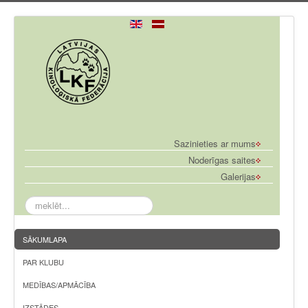
Sazinieties ar mums
Noderīgas saites
Galerijas
meklēt...
SĀKUMLAPA
PAR KLUBU
MEDĪBAS/APMĀCĪBA
IZSTĀDES