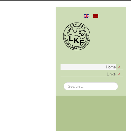
Home
Links
Search
...