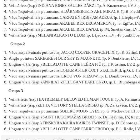
Veimāriets (īssp) INDIANA JONES SAULES DĀRZI, īp. A. Kuzņecova, LV, 3. 
Vācu īsspalvainais putnusuns, STJĀRNBERGETS ABL MIRACH, īp.B. Fredriks
Vācu īsspalvainais putnusuns CARPATEN IRBIS AMADEUS, īp. I. Liepiņa-Puķ
Vācu īsspalvainais putnusuns ARABEL REX DECAMERON, īp. S. Eglīte, LV, 
Vācu īsspalvainais putnusuns ARABEL REX DANAI, īp. M. Smetankins, LV 5
Veimāriets (īssp) MELANI ALKANTO BLUM īp. I. Ļedaka, LV , 48 punkti, be
Grupa 2
Vācu asspalvainais putnusuns, JACCO COOPER GRACEFLIX, īp. K. Zariņš, L
Angļu pointers SAREGRESI OUR SKY IS MAGNETIC īp. N. Jentkiene, LV, 1.
Ungāru vižla (īssp.) BELLALOTTE CANE FLĒRA FJŪ īp. I. Krustiņa, LV, 2. p
Vācu asspalvainais putnusuns EGERMASTER COLT STALKER II, īp.G.T. Trišk
Vācu asspalvainais putnusuns, ERCO VON KIESOW, īp. L. Dombrovska, LV, 
Ungāru vižla (īssp.) ANNILAT’ZI ELEGANT EARL ENZO, īp. L. Blumberga & E
Grupa 3
Veimārietis (īssp) EXTREMELY BELOVED HUMAN TOUCH, īp. A. Rannaste E
Veimāriets (īssp) ZETTA VICTORY STELLA GRISEO īp. N. Zarkeviča, LV, 2. 
Vācu īsspalvainais putnusuns SOLERO MOON EYES, īp. G. Mickeviče, L
T, 
Ungāru vižla (īssp.) SAINT HUGO MAŽAS BROLIS īp. Dz. Kļaviņa, LV, 61 pu
Ungāru vižla (īssp.) FINSKYRA KAIRA KAIROS TWINSET, īp. D. Odnoroga, L
Ungāru vižla (īssp.) BELLALOTTE CANE FARRO FRODO, īp. E.L. Rolle, LV,