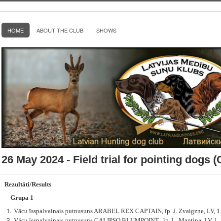
HOME
ABOUT THE CLUB
SHOWS
26 May 2024 - Field trial for pointing dogs 
Rezultāti/Results
Grupa 1
Vācu īsspalvainais putnusuns ARABEL REX CAPTAIN, īp. J. Zvaigzne, LV, 1
Vācu īsspalvainais putnusuns CALIPSO BLUMPOINT , īp. L. Mantiņa, LV
, 1