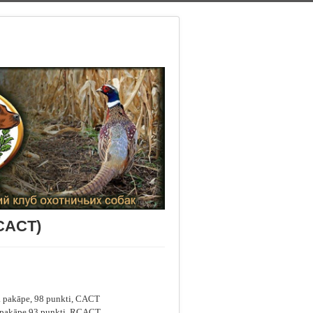
(CACT)
. pakāpe, 98 punkti, CACT
. pakāpe 93 punkti, RCACT