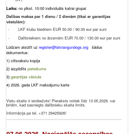
Laiks:
no plkst. 10:00 individuāls katrai grupai
Dalības maksa par 1 dienu / 2 dienām (tikai ar garantijas
vēstulēm):
LKF klubu biedriem EUR 50.00 / 90.00 eur par suni
-
Dalībniekiem no ārzemēm EUR 70.00 / 130.00 eur par suni
-
Lūdzam atsūtīt uz
register@latviangundogs.org
šādus
dokumentus:
1) ciltsrakstu kopija
2) aizpildīts
pieteikums
3)
garantijas vēstule
4) 2026. gada LKF maksājumu karte
Vietu skaits ir ierobežots! Pieraksts notiek līdz 13.05.2026. vai
brīdim, kad sasniegts dalībnieku skaita limits.
Informācija pa tel. +371 29425926!