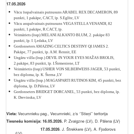
17.05.2026
Vācu īsspalvainais putnusuns ARABEL REX DECAMERON, 89
punkti, 1.pakāpe, CACT, īp. S.Eglīte, LV
Vācu asspalvainais putnusuns VEGA STELLA VENANDI, 82
punkti, 1.pakāpe, R.CACT, īp.
Veimāriets (īssp) MELANI ALKANTO BLUM, 2. pakāpe 83
punkti, īp. I. Ļedaka, LV
Gordonseters
AMAZING CELTICS DESTINY QI JAMES 2.
Pakāpe, 77 punkti, īp. A.M. Rennit, EE
Ungāru vižla (īssp.) DEVIL IN YOUR EYES MAŽAS BROLIS,
2.pakāpe, 83 punkti, īp. I.Širmeniene, LT
Veimārietis (īssp) USHER VON SILBERWEISS JAGER, 53 punkti,
bez diploma, īp. K. Šterna ,LV
Ungāru vižla (īssp.) MAGASPARTI RUTINOS KIM, 45 punkti, bez
diploma, īp. D.Pālena, LV
Gordonseters
BRIDGET DORCANEL
, 53 punkti, bez diploma, īp.
K. Drevinska, LV
Vieta:
Vecumnieku pag., Vecumnieki, z/s ‘’Stieņi’’ teritorija
Tiesnešu komisija: 16.05.2026.
P. Zvaigzne (LV), D. Pālena (LV)
17.05.2026
. J. Štrekkere (LV), A. Fjodorovs
(LV)