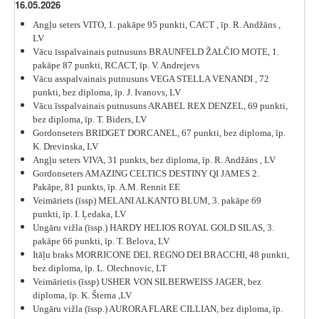
16.05.2026
Angļu seters VITO
, 1. pakāpe 95 punkti, CACT , īp. R. Andžāns ,
LV
Vācu īsspalvainais putnusuns BRAUNFELD ŽALČIO MOTE, 1.
pakāpe 87 punkti, RCACT, īp. V. Andrejevs
Vācu asspalvainais putnusuns VEGA STELLA VENANDI , 72
punkti, bez diploma, īp. J. Ivanovs, LV
Vācu īsspalvainais putnusuns ARABEL REX DENZEL, 69 punkti,
bez diploma, īp. T. Biders, LV
Gordonseters
BRIDGET DORCANEL
, 67 punkti, bez diploma, īp.
K. Drevinska, LV
Angļu seters VIVA
, 31 punkts, bez diploma, īp. R. Andžāns , LV
Gordonseters
AMAZING CELTICS DESTINY QI JAMES 2.
Pakāpe, 81 punkts, īp. A.M. Rennit EE
Veimāriets (īssp) MELANI ALKANTO BLUM, 3. pakāpe 69
punkti, īp. I. Ļedaka, LV
Ungāru vižla (īssp.) HARDY HELIOS ROYAL GOLD SILAS, 3.
pakāpe 66 punkti, īp. T. Belova, LV
Itāļu braks
MORRICONE DEL REGNO DEI BRACCHI
, 48 punkti,
bez diploma, īp. L. Olechnovic, LT
Veimārietis (īssp) USHER VON SILBERWEISS JAGER, bez
diploma, īp. K. Šterna ,LV
Ungāru vižla (īssp.)
AURORA FLARE CILLIAN, bez diploma,
īp.