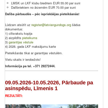
LMSK un LKF klubu biedriem EUR 55.00 par suni
Dalībniekiem no ārzemēm EUR 70.00 par suni
Dalība pārbaudēs – pēc iepriekšējas pieteikšanās!
Lūdzam atsūtīt uz
register@latviangundogs.org
šādus
dokumentus:
1) ciltsrakstu kopija
2) aizpildīts
pieteikums
3)
garantijas vēstule
4) 2026. gada LKF maksājumu karte
Pieteikšanās tikai ar garantijas vēstulēm.
Vietu skaits ir ierobežots!
Informācija pa tel. +371 29272444.
09.05.2026-10.05.2026, Pārbaude pa
asinspēdu, Līmenis 1
REZULTĀTI: