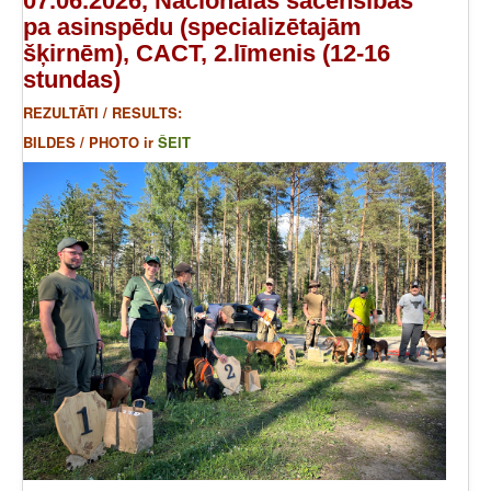
07.06.2026, Nacionālās sacensības
pa asinspēdu (specializētajām
šķirnēm), CACT, 2.līmenis (12-16
stundas)
REZULTĀTI / RESULTS:
BILDES / PHOTO ir
ŠEIT