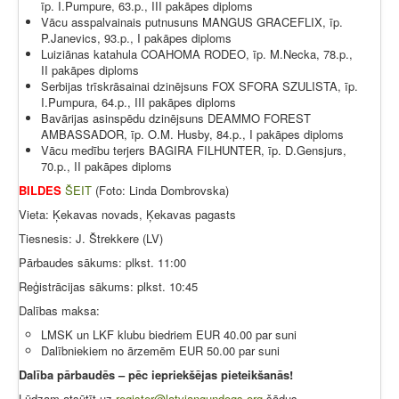
īp. I.Pumpure, 63.p., III pakāpes diploms
Vācu asspalvainais putnusuns MANGUS GRACEFLIX, īp.
P.Janevics, 93.p., I pakāpes diploms
Luiziānas katahula COAHOMA RODEO, īp. M.Necka, 78.p.,
II pakāpes diploms
Serbijas trīskrāsainai dzinējsuns FOX SFORA SZULISTA, īp.
I.Pumpura, 64.p., III pakāpes diploms
Bavārijas asinspēdu dzinējsuns DEAMMO FOREST
AMBASSADOR, īp. O.M. Husby, 84.p., I pakāpes diploms
Vācu medību terjers BAGIRA FILHUNTER, īp. D.Gensjurs,
70.p., II pakāpes diploms
BILDES
ŠEIT
(Foto: Linda Dombrovska)
Vieta: Ķekavas novads, Ķekavas pagasts
Tiesnesis: J. Štrekkere (LV)
Pārbaudes sākums: plkst. 11:00
Reģistrācijas sākums: plkst. 10:45
Dalības maksa:
LMSK un LKF klubu biedriem EUR 40.00 par suni
Dalībniekiem no ārzemēm EUR 50.00 par suni
Dalība pārbaudēs – pēc iepriekšējas pieteikšanās!
Lūdzam atsūtīt uz
register@latviangundogs.org
šādus