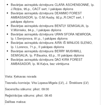
Bavārijas asinspēdu dzinējsuns CLARA ASCHENSONNE, īp.
J.Riņķis, 95.p., CACT sert, I pakāpes diploms
Bavārijas asinspēdu dzinējsuns DEAMMO FOREST
AMBASSADOR, īp. O.M.Husby, 92.p.,R.CACT sert, I
pakāpes diploms
Bavārijas asinspēdu dzinējsuns BENTLY SEMIGALIA, īp.
V.Mūrnieks, 84.p., I pakāpes diploms
Bavārijas asinspēdu dzinējsuns URAN SFORA NEMRODA,
īp. I.Semjonova, 81.p., I pakāpes diploms
Bavārijas asinspēdu dzinējsuns AIRA IŠ MINIJOS SLENIO,
īp. I.Lorencs, 71.p., II pakāpes diploms
Bavārijas asinspēdu dzinējsuns BERRY MUSHMILL
SEMIGALIA, īp. P.Bauska, 63.p., III pakāpes diploms
Bavārijas asinspēdu dzinējsuns DAO KIRA FOREST
AMBASADOR, īp. M.Kaļva, bez vērtējuma
Vieta: Ķekavas novads
Tiesnešu komisija: Vita Lopesa-Migela (LV), J. Štrekkere (LV)
Sacensību sākums: plkst. 09:00
Reģistrācijas sākums: plkst. 08:45
Dalības maksa: