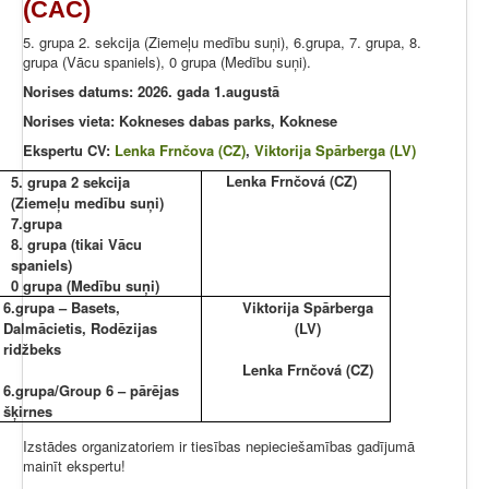
(CAC)
5. grupa 2. sekcija (Ziemeļu medību suņi), 6.grupa, 7. grupa, 8.
grupa (Vācu spaniels), 0 grupa (Medību suņi).
Norises datums: 2026. gada 1.augustā
Norises vieta: Kokneses dabas parks, Koknese
Ekspertu CV:
Lenka Frnčova (CZ)
,
Viktorija Spārberga (LV)
Lenka Frnčová (CZ)
5. grupa 2 sekcija
(Ziemeļu medību suņi)
7.grupa
8. grupa (tikai Vācu
spaniels)
0 grupa (Medību suņi)
6.grupa – Basets,
Viktorija Spārberga
Dalmācietis, Rodēzijas
(LV)
ridžbeks
Lenka Frnčová (CZ)
6.grupa/Group 6 – pārējas
šķirnes
Izstādes organizatoriem ir tiesības nepieciešamības gadījumā
mainīt ekspertu!