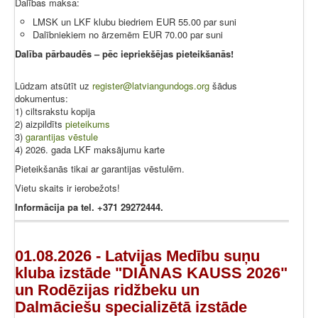
Dalības maksa:
LMSK un LKF klubu biedriem EUR 55.00 par suni
Dalībniekiem no ārzemēm EUR 70.00 par suni
Dalība pārbaudēs – pēc iepriekšējas pieteikšanās!
Lūdzam atsūtīt uz
register@latviangundogs.org
šādus
dokumentus:
1) ciltsrakstu kopija
2) aizpildīts
pieteikums
3)
garantijas vēstule
4) 2026. gada LKF maksājumu karte
Pieteikšanās tikai ar garantijas vēstulēm.
Vietu skaits ir ierobežots!
Informācija pa tel. +371 29272444.
01.08.2026 - Latvijas Medību suņu
kluba izstāde "DIĀNAS KAUSS 2026"
un Rodēzijas ridžbeku un
Dalmāciešu specializētā izstāde