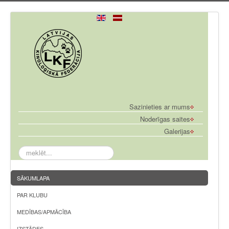
Sazinieties ar mums
Noderīgas saites
Galerijas
meklēt...
SĀKUMLAPA
PAR KLUBU
MEDĪBAS/APMĀCĪBA
IZSTĀDES