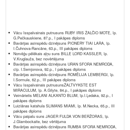
Vācu īsspalvainais putnusuns RUBY IRIS
ŽALČIO MOTE
, īp.
G.Pečkauskiene, 87.p., I pakāpes diploms
Bavārijas asinspēdu dzinējsuns PIONERY TIAI LARA, īp.
I.Čuhnova-Rancāne, 63.p., III pakāpes diploms
Norvēģu pēlēkais aļņu suns BILLE LORD KASSLER, īp.
V.Kruglauža, bez novērtējuma
Bavārijas asinspēdu dzinējsuns URAN SFORA NEMRODA,
cīp. I.Semjonova, 92.p., I pakāpes diploms
Bavārijas asinspēdu dzinējsuns ROMĒLIJA LEMBERGI, īp.
I.Sormule, 62.p., III pakāpes diploms
Vācu īsspalvainais putnusunsŽALTVYKSTE EST
MIRACULUM, īp. A.Gilyte, 84.p., I pakāpes diploms
Veimārietis MELANI ALKANTO BLUM, īp.I.Ļedaka, 92.p., I
pakāpes diploms
Luiziānas katahula SLIMANS MIAMI, īp. M.Necka, 65.p., III
pakāpes diploms
Vācu paipalu suns JAGER FULDA VON BERŽORAS, īp.
J.Glambockaite, bez vērtējuma
Bavārijas asinspēdu dzinējsuns RUMBA SFORA NEMRODA,