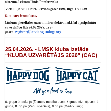
sistēma. Lektors Linda Dombrovska
Vieta: Rija VEF Hotel, Brīvības gatve 199c, Rīga, LV-1039
Seminārs bezmaksas.
Lūdzam pieteikties uz semināru elektroniski, lai apstiprinātu
savu dalību līdz 24.03.2025. uz e-
register@latviangundogs.org
pastu:
25.04.2026. - LMSK kluba izstāde
“KLUBA UZVARĒTĀJS 2026” (CAC)
5. grupa 2. sekcija (Ziemeļu medību suņi), 6.grupa (dzinējsuņi), 7.
grupa, 8. grupa (Vācu spaniels), 0 grupa (Medību suņi).