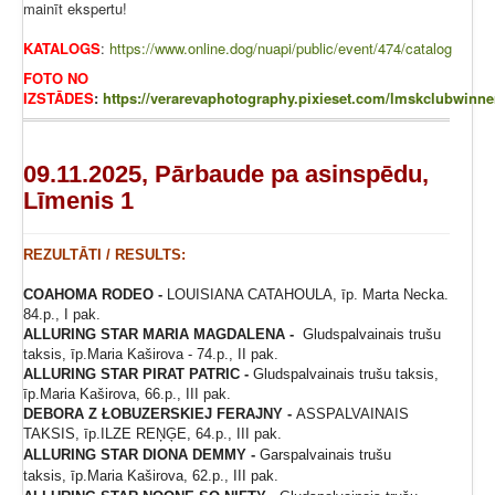
mainīt ekspertu!
KATALOGS
:
https://www.online.dog/nuapi/public/event/474/catalog
FOTO NO
IZSTĀDES
:
https://verarevaphotography.pixieset.com/lmskclubwinne
09.11.2025, Pārbaude pa asinspēdu,
Līmenis 1
REZULTĀTI / RESULTS:
COAHOMA RODEO -
LOUISIANA CATAHOULA, īp. Marta Necka.
84.p., I pak.
ALLURING STAR MARIA MAGDALENA -
Gludspalvainais trušu
taksis, īp.Maria Kaširova - 74.p., II pak.
ALLURING STAR PIRAT
PATRIC -
Gludspalvainais trušu taksis,
īp.Maria Kaširova, 66.p., III pak.
DEBORA Z ŁOBUZERSKIEJ FERAJNY -
ASSPALVAINAIS
TAKSIS, īp.ILZE REŅĢE, 64.p., III pak.
ALLURING STAR DIONA DEMMY -
Garspalvainais trušu
taksis, īp.Maria Kaširova, 62.p., III pak.