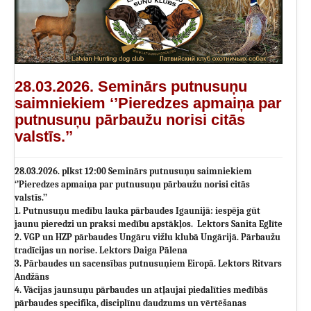
28.03.2026. Seminārs putnusuņu
saimniekiem ‘’Pieredzes apmaiņa par
putnusuņu pārbaužu norisi citās
valstīs.’’
28.03.2026. plkst 12:00 Seminārs putnusuņu saimniekiem
‘’Pieredzes apmaiņa par putnusuņu pārbaužu norisi citās
valstīs.’’
1. Putnusuņu medību lauka pārbaudes Igaunijā: iespēja gūt
jaunu pieredzi un praksi medību apstākļos. Lektors Sanita Eglīte
2. VGP un HZP pārbaudes Ungāru vižlu klubā Ungārijā. Pārbaužu
tradīcijas un norise. Lektors Daiga Pālena
3. Pārbaudes un sacensības putnusuņiem Eiropā. Lektors Ritvars
Andžāns
4. Vācijas jaunsuņu pārbaudes un atļaujai piedalīties medībās
pārbaudes specifika, disciplīnu daudzums un vērtēšanas