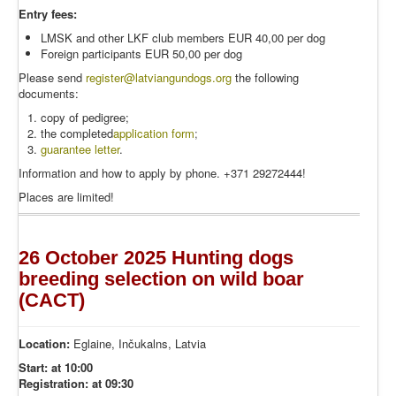
Entry fees:
LMSK and other LKF club members EUR 40,00 per dog
Foreign participants EUR 50,00 per dog
Please send
register
@latviangundogs.org
the following
documents:
copy of pedigree;
the completed
application form
;
guarantee letter
.
Information and how to apply by phone. +371 29272444!
Places are limited!
26 October 2025 Hunting dogs
breeding selection on wild boar
(CACT)
Location:
Eglaine, Inčukalns, Latvia
Start: at 10:00
Registration: at 09:30