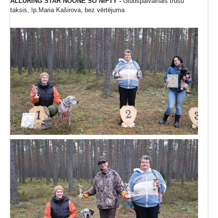
ALLURING STAR NOONE SO NIFTY -
Gludspalvainais trušu
taksis, īp.Maria Kaširova, bez vērtējuma