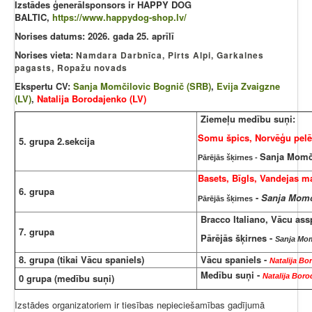
Izstādes ģenerālsponsors ir HAPPY DOG
BALTIC,
https://www.happydog-shop.lv/
Norises datums: 2026. gada 25. aprīlī
Norises vieta:
Namdara Darbnīca, Pirts Alpi, Garkalnes
pagasts, Ropažu novads
Ekspertu CV:
Sanja Momčilovic Bognič (SRB)
,
Evija Zvaigzne
(LV)
,
Natalija Borodajenko (LV)
Ziemeļu medību suņi:
Somu špics, Norvēģu pelē
5. grupa 2.sekcija
Sanja Momč
Pārējās šķirnes -
Basets, Bīgls, Vandejas ma
6. grupa
-
Sanja Momč
Pārējās šķirnes
Bracco Italiano, Vācu assp
7. grupa
Pārējās šķirnes -
Sanja Mom
8. grupa (tikai Vācu spaniels)
Vācu spaniels -
Natalija Bo
Medību suņi -
0 grupa (medību suņi)
Natalija Boro
Izstādes organizatoriem ir tiesības nepieciešamības gadījumā