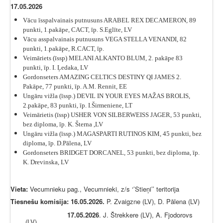
17.05.2026
Vācu īsspalvainais putnusuns ARABEL REX DECAMERON, 89
punkti, 1.pakāpe, CACT, īp. S.Eglīte, LV
Vācu asspalvainais putnusuns VEGA STELLA VENANDI, 82
punkti, 1.pakāpe, R.CACT, īp.
Veimāriets (īssp) MELANI ALKANTO BLUM, 2. pakāpe 83
punkti, īp. I. Ļedaka, LV
Gordonseters
AMAZING CELTICS DESTINY QI JAMES 2.
Pakāpe, 77 punkti, īp. A.M. Rennit, EE
Ungāru vižla (īssp.) DEVIL IN YOUR EYES MAŽAS BROLIS,
2.pakāpe, 83 punkti, īp. I.Širmeniene, LT
Veimārietis (īssp) USHER VON SILBERWEISS JAGER, 53 punkti,
bez diploma, īp. K. Šterna ,LV
Ungāru vižla (īssp.) MAGASPARTI RUTINOS KIM, 45 punkti, bez
diploma, īp. D.Pālena, LV
Gordonseters
BRIDGET DORCANEL
, 53 punkti, bez diploma, īp.
K. Drevinska, LV
Vieta:
Vecumnieku pag., Vecumnieki, z/s ‘’Stieņi’’ teritorija
Tiesnešu komisija: 16.05.2026.
P. Zvaigzne (LV), D. Pālena (LV)
17.05.2026
. J. Štrekkere (LV), A. Fjodorovs
(LV)