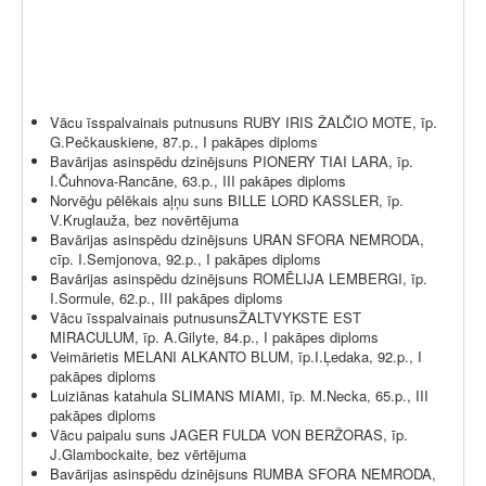
Vācu īsspalvainais putnusuns RUBY IRIS
ŽALČIO MOTE
, īp.
G.Pečkauskiene, 87.p., I pakāpes diploms
Bavārijas asinspēdu dzinējsuns PIONERY TIAI LARA, īp.
I.Čuhnova-Rancāne, 63.p., III pakāpes diploms
Norvēģu pēlēkais aļņu suns BILLE LORD KASSLER, īp.
V.Kruglauža, bez novērtējuma
Bavārijas asinspēdu dzinējsuns URAN SFORA NEMRODA,
cīp. I.Semjonova, 92.p., I pakāpes diploms
Bavārijas asinspēdu dzinējsuns ROMĒLIJA LEMBERGI, īp.
I.Sormule, 62.p., III pakāpes diploms
Vācu īsspalvainais putnusunsŽALTVYKSTE EST
MIRACULUM, īp. A.Gilyte, 84.p., I pakāpes diploms
Veimārietis MELANI ALKANTO BLUM, īp.I.Ļedaka, 92.p., I
pakāpes diploms
Luiziānas katahula SLIMANS MIAMI, īp. M.Necka, 65.p., III
pakāpes diploms
Vācu paipalu suns JAGER FULDA VON BERŽORAS, īp.
J.Glambockaite, bez vērtējuma
Bavārijas asinspēdu dzinējsuns RUMBA SFORA NEMRODA,