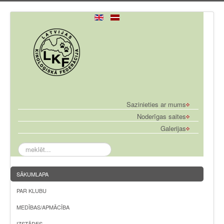
Sazinieties ar mums
Noderīgas saites
Galerijas
meklēt...
SĀKUMLAPA
PAR KLUBU
MEDĪBAS/APMĀCĪBA
IZSTĀDES