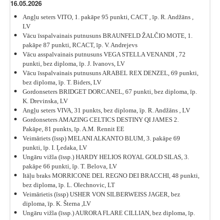
16.05.2026
Angļu seters VITO
, 1. pakāpe 95 punkti, CACT , īp. R. Andžāns ,
LV
Vācu īsspalvainais putnusuns BRAUNFELD ŽALČIO MOTE, 1.
pakāpe 87 punkti, RCACT, īp. V. Andrejevs
Vācu asspalvainais putnusuns VEGA STELLA VENANDI , 72
punkti, bez diploma, īp. J. Ivanovs, LV
Vācu īsspalvainais putnusuns ARABEL REX DENZEL, 69 punkti,
bez diploma, īp. T. Biders, LV
Gordonseters
BRIDGET DORCANEL
, 67 punkti, bez diploma, īp.
K. Drevinska, LV
Angļu seters VIVA
, 31 punkts, bez diploma, īp. R. Andžāns , LV
Gordonseters
AMAZING CELTICS DESTINY QI JAMES 2.
Pakāpe, 81 punkts, īp. A.M. Rennit EE
Veimāriets (īssp) MELANI ALKANTO BLUM, 3. pakāpe 69
punkti, īp. I. Ļedaka, LV
Ungāru vižla (īssp.) HARDY HELIOS ROYAL GOLD SILAS, 3.
pakāpe 66 punkti, īp. T. Belova, LV
Itāļu braks
MORRICONE DEL REGNO DEI BRACCHI
, 48 punkti,
bez diploma, īp. L. Olechnovic, LT
Veimārietis (īssp) USHER VON SILBERWEISS JAGER, bez
diploma, īp. K. Šterna ,LV
Ungāru vižla (īssp.)
AURORA FLARE CILLIAN, bez diploma,
īp.