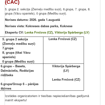
(CAC)
5. grupa 2. sekcija (Ziemeļu medību suņi), 6.grupa, 7. grupa, 8.
grupa (Vācu spaniels), 0 grupa (Medību suņi).
Norises datums: 2026. gada 1.augustā
Norises vieta: Kokneses dabas parks, Koknese
Ekspertu CV:
Lenka Frnčova (CZ)
,
Viktorija Spārberga (LV)
Lenka Frnčová (CZ)
5. grupa 2 sekcija
(Ziemeļu medību suņi)
7.grupa
8. grupa (tikai Vācu
spaniels)
0 grupa (Medību suņi)
6.grupa – Basets,
Viktorija Spārberga
Dalmācietis, Rodēzijas
(LV)
ridžbeks
Lenka Frnčová (CZ)
6.grupa/Group 6 – pārējas
šķirnes
Izstādes organizatoriem ir tiesības nepieciešamības gadījumā
mainīt ekspertu!