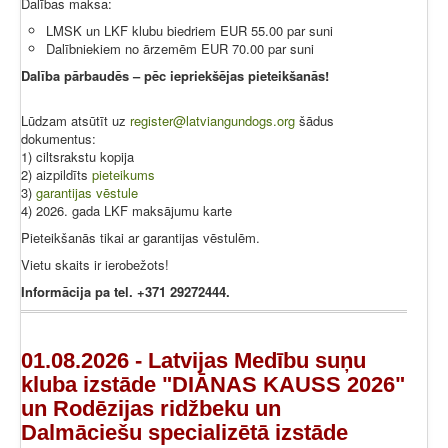
Dalības maksa:
LMSK un LKF klubu biedriem EUR 55.00 par suni
Dalībniekiem no ārzemēm EUR 70.00 par suni
Dalība pārbaudēs – pēc iepriekšējas pieteikšanās!
Lūdzam atsūtīt uz
register@latviangundogs.org
šādus
dokumentus:
1) ciltsrakstu kopija
2) aizpildīts
pieteikums
3)
garantijas vēstule
4) 2026. gada LKF maksājumu karte
Pieteikšanās tikai ar garantijas vēstulēm.
Vietu skaits ir ierobežots!
Informācija pa tel. +371 29272444.
01.08.2026 - Latvijas Medību suņu
kluba izstāde "DIĀNAS KAUSS 2026"
un Rodēzijas ridžbeku un
Dalmāciešu specializētā izstāde