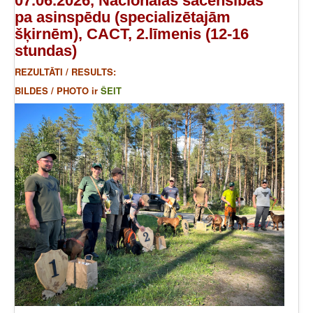
07.06.2026, Nacionālās sacensības
pa asinspēdu (specializētajām
šķirnēm), CACT, 2.līmenis (12-16
stundas)
REZULTĀTI / RESULTS:
BILDES / PHOTO ir
ŠEIT