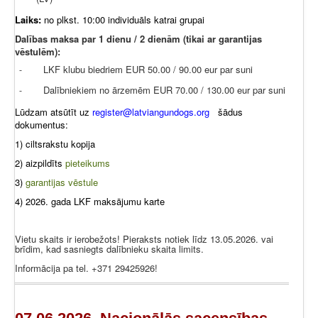
Laiks:
no plkst. 10:00 individuāls katrai grupai
Dalības maksa par 1 dienu / 2 dienām (tikai ar garantijas
vēstulēm):
LKF klubu biedriem EUR 50.00 / 90.00 eur par suni
-
Dalībniekiem no ārzemēm EUR 70.00 / 130.00 eur par suni
-
Lūdzam atsūtīt uz
register@latviangundogs.org
šādus
dokumentus:
1) ciltsrakstu kopija
2) aizpildīts
pieteikums
3)
garantijas vēstule
4) 2026. gada LKF maksājumu karte
Vietu skaits ir ierobežots! Pieraksts notiek līdz 13.05.2026. vai
brīdim, kad sasniegts dalībnieku skaita limits.
Informācija pa tel. +371 29425926!