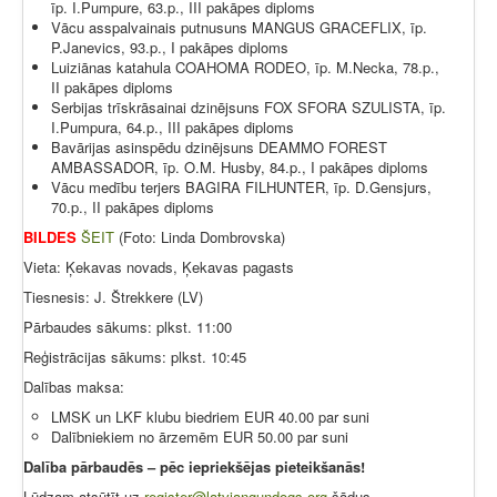
īp. I.Pumpure, 63.p., III pakāpes diploms
Vācu asspalvainais putnusuns MANGUS GRACEFLIX, īp.
P.Janevics, 93.p., I pakāpes diploms
Luiziānas katahula COAHOMA RODEO, īp. M.Necka, 78.p.,
II pakāpes diploms
Serbijas trīskrāsainai dzinējsuns FOX SFORA SZULISTA, īp.
I.Pumpura, 64.p., III pakāpes diploms
Bavārijas asinspēdu dzinējsuns DEAMMO FOREST
AMBASSADOR, īp. O.M. Husby, 84.p., I pakāpes diploms
Vācu medību terjers BAGIRA FILHUNTER, īp. D.Gensjurs,
70.p., II pakāpes diploms
BILDES
ŠEIT
(Foto: Linda Dombrovska)
Vieta: Ķekavas novads, Ķekavas pagasts
Tiesnesis: J. Štrekkere (LV)
Pārbaudes sākums: plkst. 11:00
Reģistrācijas sākums: plkst. 10:45
Dalības maksa:
LMSK un LKF klubu biedriem EUR 40.00 par suni
Dalībniekiem no ārzemēm EUR 50.00 par suni
Dalība pārbaudēs – pēc iepriekšējas pieteikšanās!
Lūdzam atsūtīt uz
register@latviangundogs.org
šādus