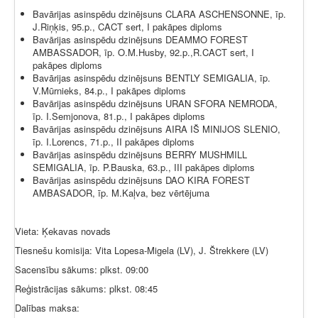
Bavārijas asinspēdu dzinējsuns CLARA ASCHENSONNE, īp.
J.Riņķis, 95.p., CACT sert, I pakāpes diploms
Bavārijas asinspēdu dzinējsuns DEAMMO FOREST
AMBASSADOR, īp. O.M.Husby, 92.p.,R.CACT sert, I
pakāpes diploms
Bavārijas asinspēdu dzinējsuns BENTLY SEMIGALIA, īp.
V.Mūrnieks, 84.p., I pakāpes diploms
Bavārijas asinspēdu dzinējsuns URAN SFORA NEMRODA,
īp. I.Semjonova, 81.p., I pakāpes diploms
Bavārijas asinspēdu dzinējsuns AIRA IŠ MINIJOS SLENIO,
īp. I.Lorencs, 71.p., II pakāpes diploms
Bavārijas asinspēdu dzinējsuns BERRY MUSHMILL
SEMIGALIA, īp. P.Bauska, 63.p., III pakāpes diploms
Bavārijas asinspēdu dzinējsuns DAO KIRA FOREST
AMBASADOR, īp. M.Kaļva, bez vērtējuma
Vieta: Ķekavas novads
Tiesnešu komisija: Vita Lopesa-Migela (LV), J. Štrekkere (LV)
Sacensību sākums: plkst. 09:00
Reģistrācijas sākums: plkst. 08:45
Dalības maksa: