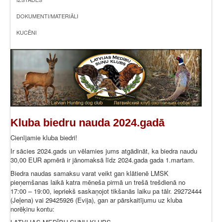
DOKUMENTI/MATERIĀLI
KUCĒNI
Kluba biedru nauda 2024.gadā
Cienījamie kluba biedri!
Ir sācies 2024.gads un vēlamies jums atgādināt, ka biedra naudu
30,00 EUR apmērā ir jānomaksā līdz 2024.gada gada 1.martam.
Biedra naudas samaksu varat veikt gan klātienē LMSK
pieņemšanas laikā katra mēneša pirmā un trešā trešdienā no
17:00 – 19:00, iepriekš saskaņojot tikšanās laiku pa tālr. 29272444
(Jeļena) vai 29425926 (Evija), gan ar pārskaitījumu uz kluba
norēķinu kontu: