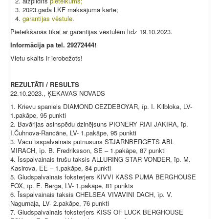
aizpildīts
pieteikums;
2023.gada LKF maksājuma karte;
garantijas vēstule
.
Pieteikšanās tikai ar garantijas vēstulēm līdz 19.10.2023.
Informācija pa tel. 29272444!
Vietu skaits ir ierobežots!
REZULTĀTI / RESULTS
22.10.2023., ĶEKAVAS NOVADS
1. Krievu spaniels DIAMOND CEZDEBOYAR, īp. I. Kilbloka, LV-
1.pakāpe, 95 punkti
2. Bavārijas asinspēdu dzinējsuns PIONERY RIAI JAKIRA, īp.
I.Čuhnova-Rancāne, LV- 1.pakāpe, 95 punkti
3. Vācu īsspalvainais putnusuns STJARNBERGETS ABL
MIRACH, īp. B. Fredriksson, SE – 1.pakāpe, 87 punkti
4. Īsspalvainais trušu taksis ALLURING STAR VONDER, īp. M.
Kasirova, EE – 1.pakāpe, 84 punkti
5. Gludspalvainais foksterjers KIVVI KASS PUMA BERGHOUSE
FOX, īp. E. Berga, LV- 1.pakāpe, 81 punkts
6. Īsspalvainais taksis CHELSEA VIVAVINI DACH, īp. V.
Nagurnaja, LV- 2.pakāpe, 76 punkti
7. Gludspalvainais foksterjers KISS OF LUCK BERGHOUSE