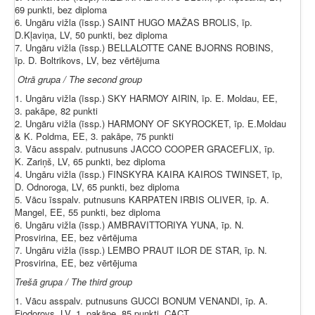
69 punkti, bez diploma
6. Ungāru vižla (īssp.) SAINT HUGO MAŽAS BROLIS, īp.
D.Kļaviņa, LV, 50 punkti, bez diploma
7. Ungāru vižla (īssp.) BELLALOTTE CANE BJORNS ROBINS,
īp. D. Boltrikovs, LV, bez vērtējuma
Otrā grupa / The second group
1. Ungāru vižla (īssp.) SKY HARMOY AIRIN, īp. E. Moldau, EE,
3. pakāpe, 82 punkti
2. Ungāru vižla (īssp.) HARMONY OF SKYROCKET, īp. E.Moldau
& K. Poldma, EE, 3. pakāpe, 75 punkti
3. Vācu asspalv. putnusuns JACCO COOPER GRACEFLIX, īp.
K. Zariņš, LV, 65 punkti, bez diploma
4. Ungāru vižla (īssp.) FINSKYRA KAIRA KAIROS TWINSET, īp,
D. Odnoroga, LV, 65 punkti, bez diploma
5. Vācu īsspalv. putnusuns KARPATEN IRBIS OLIVER, īp. A.
Mangel, EE, 55 punkti, bez diploma
6. Ungāru vižla (īssp.) AMBRAVITTORIYA YUNA, īp. N.
Prosvirina, EE, bez vērtējuma
7. Ungāru vižla (īssp.) LEMBO PRAUT ILOR DE STAR, īp. N.
Prosvirina, EE, bez vērtējuma
Trešā grupa / The third group
1. Vācu asspalv. putnusuns GUCCI BONUM VENANDI, īp. A.
Fjodorovs, LV, 1. pakāpe, 85 punkti, CACT