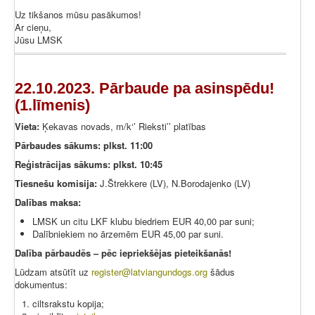
Uz tikšanos mūsu pasākumos!
Ar cieņu,
Jūsu LMSK
22.10.2023. Pārbaude pa asinspēdu!
(1.līmenis)
Vieta:
Ķekavas novads, m/k‘’ Rieksti’’ platības
Pārbaudes sākums: plkst. 11:00
Reģistrācijas sākums: plkst. 10:45
Tiesnešu komisija:
J.Štrekkere (LV), N.Borodajenko (LV)
Dalības maksa:
LMSK un citu LKF klubu biedriem EUR 40,00 par suni;
Dalībniekiem no ārzemēm EUR 45,00 par suni.
Dalība pārbaudēs – pēc iepriekšējas pi
eteikšanās!
Lūdzam atsūtīt uz
register@latviangundogs.org
šādus
dokumentus:
ciltsrakstu kopija;