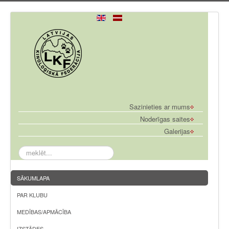
Sazinieties ar mums
Noderīgas saites
Galerijas
meklēt...
SĀKUMLAPA
PAR KLUBU
MEDĪBAS/APMĀCĪBA
IZSTĀDES