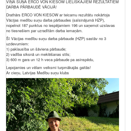
VIŅA SUŅA ERCO VON KIESOW LIELISKAJIEM REZULTĀTIEM
DARBA PĀRBAUDĒ VĀCIJĀ!
Drathārs ERCO VON KIESOW ar teicamu rezultātu nokārtoja
Vācijas medību suņu darba pārbaudes (saīsinājumā HZP),
nopelnot 187 punktus no iespējamiem 196 un saņemot uzslavas
no tiesnešiem par uzradītām darba iemaņām.
Šī Vācijas medību suņu darba pārbaude (HZP) sastāv no 3
uzdevumiem:
1) paklausība un šāviena pārbaude;
2) vadība siksnā un meklēšanas stils;
3) 600 m gara un 12 h veca pārbaude pa asinspēdu,
Lepojamies un vēlam veiksmi turpmākajās gaitās!
Ar cieņu, Latvijas Medību suņu klubs