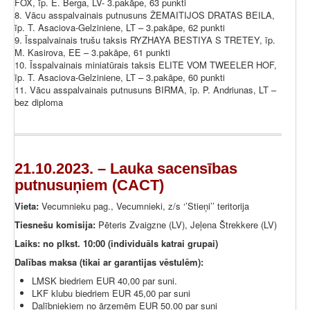
FOX, īp. E. Berga, LV- 3.pakāpe, 63 punkti
8. Vācu asspalvainais putnusuns ŽEMAITIJOS DRATAS BEILA,
īp. T. Asaciova-Gelziniene, LT – 3.pakāpe, 62 punkti
9. Īsspalvainais trušu taksis RYZHAYA BESTIYA S TRETEY, īp.
M. Kasirova, EE – 3.pakāpe, 61 punkti
10. Īsspalvainais miniatūrais taksis ELITE VOM TWEELER HOF,
īp. T. Asaciova-Gelziniene, LT – 3.pakāpe, 60 punkti
11. Vācu asspalvainais putnusuns BIRMA, īp. P. Andriunas, LT –
bez diploma
21.10.2023. – Lauka sacensības
putnusuņiem (CACT)
Vieta:
Vecumnieku pag., Vecumnieki, z/s ‘’Stieņi’’ teritorija
Tiesnešu komisija:
Pēteris Zvaigzne (LV), Jeļena Štrekkere (LV)
Laiks: no plkst. 10:00 (individuāls katrai grupai)
Dalības maksa (tikai ar garantijas vēstulēm):
LMSK biedriem EUR 40,00 par suni.
LKF klubu biedriem EUR 45,00 par suni
Dalībniekiem no ārzemēm EUR 50.00 par suni