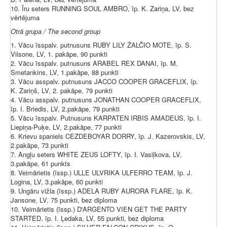
10. Īru seters RUNNING SOUL AMBRO, īp. K. Zariņa, LV, bez
vērtējuma
Otrā grupa / The second group
1. Vācu īsspalv. putnusuns RUBY LILY ŽALČIO MOTE, īp. S.
Vilsone, LV, 1. pakāpe, 90 punkti
2. Vācu īsspalv. putnusuns ARABEL REX DANAI, īp. M.
Smetankins, LV, 1.pakāpe, 88 punkti
3. Vācu asspalv. putnusuns JACCO COOPER GRACEFLIX, īp.
K. Zariņš, LV, 2. pakāpe, 79 punkti
4. Vācu asspalv. putnusuns JONATHAN COOPER GRACEFLIX,
īp. I. Briedis, LV, 2.pakāpe, 79 punkti
5. Vācu īsspalv. Putnusuns KARPATEN IRBIS AMADEUS, īp. I.
Liepiņa-Puķe, LV, 2.pakāpe, 77 punkti
6. Krievu spaniels CEZDEBOYAR DORRY, īp. J. Kazerovskis, LV,
2.pakāpe, 73 punkti
7. Angļu seters WHITE ZEUS LOFTY, īp. I. Vasiļkova, LV,
3.pakāpe, 61 punkts
8. Veimārietis (īssp.) ULLE ULVRIKA ULFERRO TEAM, īp. J.
Logina, LV, 3.pakāpe, 60 punkti
9. Ungāru vižla (īssp.) ADELA RUBY AURORA FLARE, īp. K.
Jansone, LV, 75 punkti, bez diploma
10. Veimārietis (īssp.) D'ARGENTO VIEN GET THE PARTY
STARTED, īp. I. Ļedaka, LV, 55 punkti, bez diploma