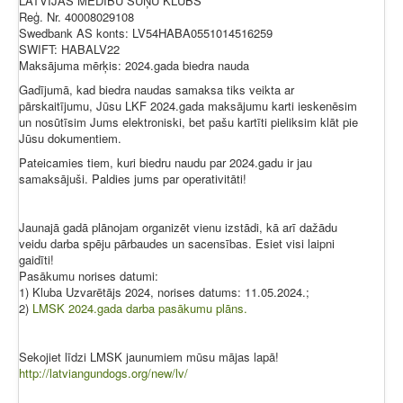
LATVIJAS MEDĪBU SUŅU KLUBS
Reģ. Nr. 40008029108
Swedbank AS konts: LV54HABA0551014516259
SWIFT: HABALV22
Maksājuma mērķis: 2024.gada biedra nauda
Gadījumā, kad biedra naudas samaksa tiks veikta ar
pārskaitījumu, Jūsu LKF 2024.gada maksājumu karti ieskenēsim
un nosūtīsim Jums elektroniski, bet pašu kartīti pieliksim klāt pie
Jūsu dokumentiem.
Pateicamies tiem, kuri biedru naudu par 2024.gadu ir jau
samaksājuši. Paldies jums par operativitāti!
Jaunajā gadā plānojam organizēt vienu izstādi, kā arī dažādu
veidu darba spēju pārbaudes un sacensības. Esiet visi laipni
gaidīti!
Pasākumu norises datumi:
1) Kluba Uzvarētājs 2024, norises datums: 11.05.2024.;
2)
LMSK 2024.gada darba pasākumu plāns.
Sekojiet līdzi LMSK jaunumiem mūsu mājas lapā!
http://latviangundogs.org/new/lv/