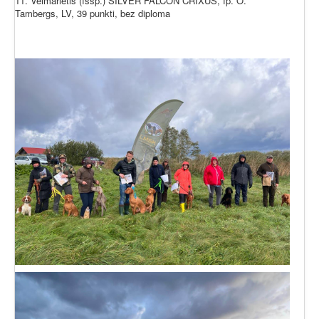
11. Veimārietis (īssp.) SILVER FALCON CRIXUS, īp. O.
Tambergs, LV, 39 punkti, bez diploma