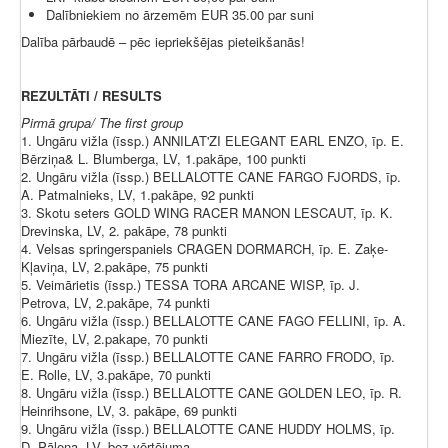
Dalībniekiem no ārzemēm EUR 35.00 par suni
Dalība pārbaudē – pēc iepriekšējas pieteikšanās!
REZULTĀTI / RESULTS
Pirmā grupa/ The first group
1. Ungāru vižla (īssp.) ANNILAT'ZI ELEGANT EARL ENZO, īp. E.
Bērziņa& L. Blumberga, LV, 1.pakāpe, 100 punkti
2. Ungāru vižla (īssp.) BELLALOTTE CANE FARGO FJORDS, īp.
A. Patmalnieks, LV, 1.pakāpe, 92 punkti
3. Skotu seters GOLD WING RACER MANON LESCAUT, īp. K.
Drevinska, LV, 2. pakāpe, 78 punkti
4. Velsas springerspaniels CRAGEN DORMARCH, īp. E. Zaķe-
Kļaviņa, LV, 2.pakāpe, 75 punkti
5. Veimārietis (īssp.) TESSA TORA ARCANE WISP, īp. J.
Petrova, LV, 2.pakāpe, 74 punkti
6. Ungāru vižla (īssp.) BELLALOTTE CANE FAGO FELLINI, īp. A.
Miezīte, LV, 2.pakape, 70 punkti
7. Ungāru vižla (īssp.) BELLALOTTE CANE FARRO FRODO, īp.
E. Rolle, LV, 3.pakāpe, 70 punkti
8. Ungāru vižla (īssp.) BELLALOTTE CANE GOLDEN LEO, īp. R.
Heinrihsone, LV, 3. pakāpe, 69 punkti
9. Ungāru vižla (īssp.) BELLALOTTE CANE HUDDY HOLMS, īp.
D. Pālena, LV, bez vērtējuma