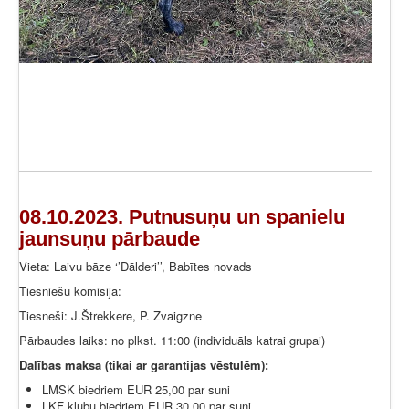
08.10.2023. Putnusuņu un spanielu
jaunsuņu pārbaude
Vieta: Laivu bāze ‘’Dālderi’’, Babītes novads
Tiesniešu komisija:
Tiesneši: J.Štrekkere, P. Zvaigzne
Pārbaudes laiks: no plkst. 11:00 (individuāls katrai grupai)
Dalības maksa (tikai ar garantijas vēstulēm):
LMSK biedriem EUR 25,00 par suni
LKF klubu biedriem EUR 30,00 par suni