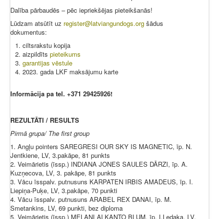
Dalība pārbaudēs – pēc iepriekšējas pieteikšanās!
Lūdzam atsūtīt uz
register@latviangundogs.org
šādus
dokumentus:
ciltsrakstu kopija
aizpildīts
pieteikums
garantijas vēstule
2023. gada LKF maksājumu karte
Informācija pa tel. +371 29425926!
REZULTĀTI / RESULTS
Pirmā grupa/ The first group
1. Angļu pointers SAREGRESI OUR SKY IS MAGNETIC, īp. N.
Jentkiene, LV, 3.pakāpe, 81 punkts
2. Veimārietis (īssp.) INDIANA JONES SAULES DĀRZI, īp. A.
Kuzņecova, LV, 3. pakāpe, 81 punkts
3. Vācu īsspalv. putnusuns KARPATEN IRBIS AMADEUS, īp. I.
Liepiņa-Puķe, LV, 3.pakāpe, 70 punkti
4. Vācu īsspalv. putnusuns ARABEL REX DANAI, īp. M.
Smetankins, LV, 69 punkti, bez diploma
5. Veimārietis (īssp.) MELANI ALKANTO BLUM, īp. I.Ļedaka, LV,