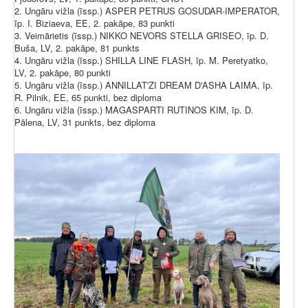
2. Ungāru vižla (īssp.) ASPER PETRUS GOSUDAR-IMPERATOR,
īp. I. Biziaeva, EE, 2. pakāpe, 83 punkti
3. Veimārietis (īssp.) NIKKO NEVORS STELLA GRISEO, īp. D.
Buša, LV, 2. pakāpe, 81 punkts
4. Ungāru vižla (īssp.) SHILLA LINE FLASH, īp. M. Peretyatko,
LV, 2. pakāpe, 80 punkti
5. Ungāru vižla (īssp.) ANNILLAT'ZI DREAM D'ASHA LAIMA, īp.
R. Pilnik, EE, 65 punkti, bez diploma
6. Ungāru vižla (īssp.) MAGASPARTI RUTINOS KIM, īp. D.
Pālena, LV, 31 punkts, bez diploma