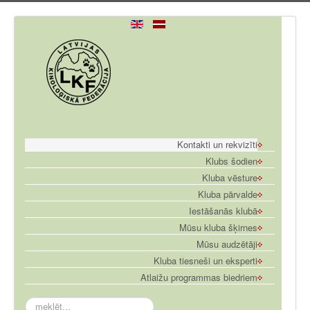
Kontakti un rekvizīti
Klubs šodien
Kluba vēsture
Kluba pārvalde
Iestāšanās klubā
Mūsu kluba šķirnes
Mūsu audzētāji
Kluba tiesneši un eksperti
Atlaižu programmas biedriem
meklēt...