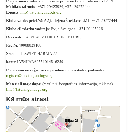
Pieņemšanas laiks
: katra mēneša pirmā un trešā trešdiena no 17-19
Mobilais tālrunis
: +371 29425926, +371 29272444
E-pasts
:
info@latviangundogs.org
Kluba valdes priekšsēdētāja
: Jeļena Štrekkere LMT +371 29272444
Kluba ciltsdarba vadītāja
: Evija Zvaigzne +371 29425926
Rekvizīti
: LATVIJAS MEDĪBU SUŅU KLUBS,
Reģ.Nr. 40008029108,
Swedbank, SWIFT: HABALV22
konts: LV54HABA0551014516259
Pieteikumi un re
ģistrācija pasākumiem
(izstādes, pārbaudes):
register@latviangundogs.org
Materiāli mājaslapai
(rezultāti, fotogrāfijas, informācija, reklāma):
info@latviangundogs.org
Kā mūs atrast