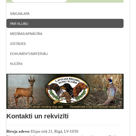
SĀKUMLAPA
PAR KLUBU
MEDĪBAS/APMĀCĪBA
IZSTĀDES
DOKUMENTI/MATERIĀLI
KUCĒNI
Kontakti un rekvizīti
Biroja adrese
:Elijas ielā 21, Rīgā, LV-1050