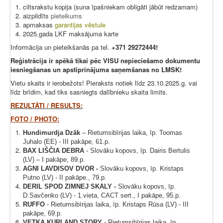
ciltsrakstu kopija (suna īpašniekam obligāti jābūt redzamam)
aizpildīts
pieteikums
apmaksas
garantijas vēstule
2025.gada LKF maksājuma karte
Informācija un pieteikšanās pa tel.
+371 29272444!
Reģistrācija ir spēkā tikai pēc VISU nepieciešamo dokumentu
iesniegšanas un apstiprinājuma saņemšanas no LMSK!
Vietu skaits ir ierobežots! Pieraksts notiek līdz 23.10.2025.g. vai
līdz brīdim, kad tiks sasniegts dalībnieku skaita limits.
REZULTĀTI / RESULTS:
FOTO / PHOTO:
Hundimurdja Dzäk
– Rietumsibīrijas laika, īp. Toomas
Juhalo (EE) - III pakāpe, 61.p.
BAX LIŠČIA DEBRA
- Slovāku kopovs, īp. Dairis Bertulis
(LV) – I pakāpe, 89.p.
AGNI LAVDISOV DVOR -
Slovāku kopovs,
īp. Kristaps
Putno
(LV) - II pakāpe., 79.p.
DERIL SPOD ZIMNEJ SKALY -
Slovāku kopovs,
īp.
D.Savčenko (LV) - 1.vieta, CACT sert., I pakāpe, 95.p.
RUFFO
-
Rietumsibīrijas laika
, īp. Kristaps Rūsa (LV) - III
pakāpe, 69.p.
VETKA KURLAND STORY
-
Rietumsibīrijas laika
, īp.