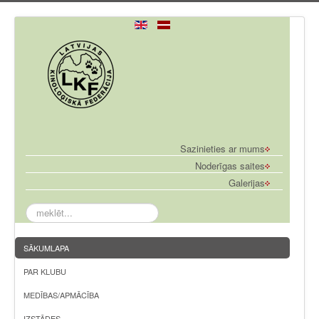
Sazinieties ar mums
Noderīgas saites
Galerijas
meklēt...
SĀKUMLAPA
PAR KLUBU
MEDĪBAS/APMĀCĪBA
IZSTĀDES