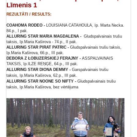
Līmenis 1
REZULTĀTI / RESULTS:
COAHOMA RODEO -
LOUISIANA CATAHOULA, īp. Marta Necka.
84.p., I pak.
ALLURING STAR MARIA MAGDALENA -
Gludspalvainais trušu
taksis, īp.Maria Kaširova - 74.p., II pak.
ALLURING STAR PIRAT
PATRIC -
Gludspalvainais trušu taksis,
īp.Maria Kaširova, 66.p., III pak.
DEBORA Z ŁOBUZERSKIEJ FERAJNY -
ASSPALVAINAIS
TAKSIS, īp.ILZE REŅĢE, 64.p., III pak.
ALLURING STAR DIONA DEMMY -
Garspalvainais trušu
taksis, īp.Maria Kaširova, 62.p., III pak.
ALLURING STAR NOONE SO NIFTY -
Gludspalvainais trušu
taksis, īp.Maria Kaširova, bez vērtējuma