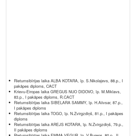
Rietumsibīrijas laika ALBA KOTARA, īp. S.Nikolajevs, 88.p., I
pakāpes diploms, CACT
Krievu-Eiropas laika GREGUS NUO DIDOVO, īp. M.Miklavs,
83.p., I pakāpes diploms, R.CACT
Rietumsibīrijas laika SIBELARA SAMMY, īp. H.Aiivsar, 87.p.,
I pakāpes diploms
Rietumsibīrijas laika TOGO, īp. N.Zvirgzdiņš, 81.p., I pakāpes
diploms
Rietumsibīrijas laika AREJS KOTARA, īp. N.Zvirgzdiņš, 79.p.,
II pakāpes diploms
Rietumsibīrijas laika EMMA VEGUR, īp. V.Bureņs, 80.p., II