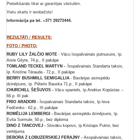
Pieteikšanās tikai ar garantijas vēstulēm.
Vietu skaits ir ierobežots!
Informācija pa tel. +371 29272444.
REZULTĀTI / RESULTS:
FOTO / PHOTO:
RUBY LILY ŽALČIO MOTE
- Vācu īsspalvainais putnusuns, īp.
Aiste Gilyte, 74.p., II pakāpe
TOMLAND TECKEL MARTYN -
Īsspalvainais Standarta taksis,
īp. Kristīne Tērauda - 72.p., II pakāpe
BERRY BUSHMILL SEMIGALLIA
- Bavārijas asinspēdu
dzinējsuns, īp. Pēteris Bauska 71.p., II pakāpe
CHURCHILL ŠEŠUVOS -
Vācu spaniels, īp.Andrius Kopūstas --
66.p. III pak.
FRIO ARADORI -
Īsspalvainais Standarta taksis, īp.Ieva
Fedčenko - 62.p., III pakāpe
ROMĒLIJA LEMBERGI -
Bavārijas asinspēdu dzinējsuns, īp.
Evita Sormule, 50.p., bez diploma
DINO Z TANCOVEJ -
Slovāku kopovs, īp.Kristaps Putno, bez
vertējuma
DEBORA Z ŁOBUZERSKIEJ FERAJNY -
Asspalvainais taksis,