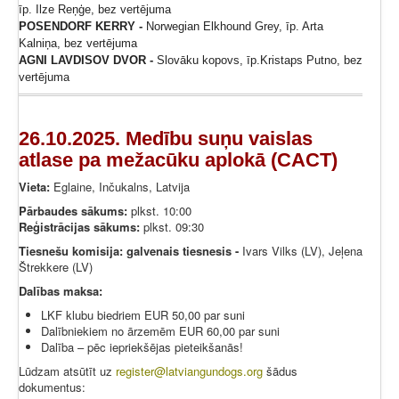
īp. Ilze Reņģe, bez vertējuma
POSENDORF KERRY -
Norwegian Elkhound Grey, īp. Arta
Kalniņa, bez vertējuma
AGNI LAVDISOV DVOR -
Slovāku kopovs, īp.Kristaps Putno, bez
vertējuma
26.10.2025. Medību suņu vaislas
atlase pa mežacūku aplokā (CACT)
Vieta:
Eglaine, Inčukalns, Latvija
Pārbaudes sākums:
plkst. 10:00
Reģistrācijas sākums:
plkst. 09:30
Tiesnešu komisija: galvenais tiesnesis -
Ivars Vilks (LV), Jeļena
Štrekkere (LV)
Dalības maksa:
LKF klubu biedriem EUR 50,00 par suni
Dalībniekiem no ārzemēm EUR 60,00 par suni
Dalība – pēc iepriekšējas pieteikšanās!
Lūdzam atsūtīt uz
register@latviangundogs.org
šādus
dokumentus: