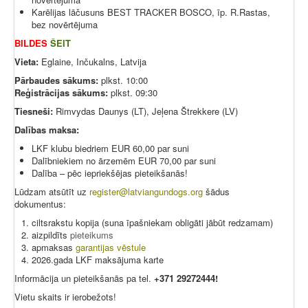
Karēlijas lāčusuns BEST TRACKER BOSCO, īp. R.Rastas,
bez novērtējuma
BILDES
ŠEIT
Vieta:
Eglaine, Inčukalns, Latvija
Pārbaudes sākums:
plkst. 10:00
Reģistrācijas sākums:
plkst. 09:30
Tiesneši:
Rimvydas Daunys (LT), Jeļena Štrekkere (LV)
Dalības maksa:
LKF klubu biedriem EUR 60,00 par suni
Dalībniekiem no ārzemēm EUR 70,00 par suni
Dalība – pēc iepriekšējas pieteikšanās!
Lūdzam atsūtīt uz
register@latviangundogs.org
šādus
dokumentus:
ciltsrakstu kopija (suna īpašniekam obligāti jābūt redzamam)
aizpildīts
pieteikums
apmaksas
garantijas vēstule
2026.gada LKF maksājuma karte
Informācija un pieteikšanās pa tel.
+371 29272444!
Vietu skaits ir ierobežots!