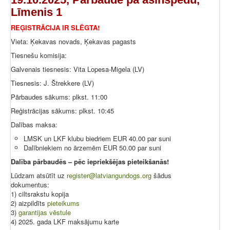
Līmenis 1
REĢISTRĀCIJA IR SLĒGTA!
Vieta: Ķekavas novads, Ķekavas pagasts
Tiesnešu komisija:
Galvenais tiesnesis: Vita Lopesa-Migela (LV)
Tiesnesis: J. Štrekkere (LV)
Pārbaudes sākums: plkst. 11:00
Reģistrācijas sākums: plkst. 10:45
Dalības maksa:
LMSK un LKF klubu biedriem EUR 40.00 par suni
Dalībniekiem no ārzemēm EUR 50.00 par suni
Dalība pārbaudēs – pēc iepriekšējas pieteikšanās!
Lūdzam atsūtīt uz
register@latviangundogs.org
šādus
dokumentus:
1) ciltsrakstu kopija
2) aizpildīts
pieteikums
3)
garantijas vēstule
4) 2025. gada LKF maksājumu karte