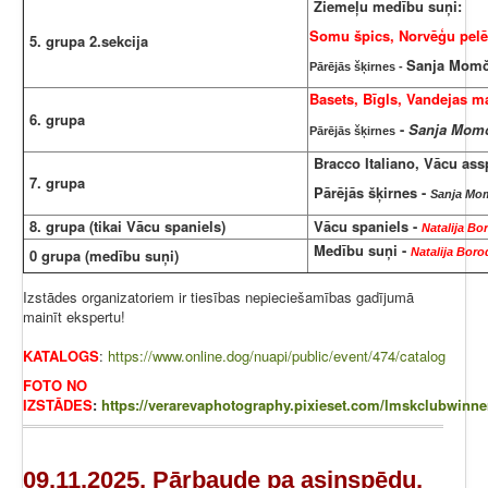
Ziemeļu medību suņi:
Somu špics, Norvēģu pelē
5. grupa 2.sekcija
Sanja Momč
Pārējās šķirnes -
Basets, Bīgls, Vandejas ma
6. grupa
-
Sanja Momč
Pārējās šķirnes
Bracco Italiano, Vācu assp
7. grupa
Pārējās šķirnes -
Sanja Mom
8. grupa (tikai Vācu spaniels)
Vācu spaniels -
Natalija Bo
Medību suņi -
0 grupa (medību suņi)
Natalija Boro
Izstādes organizatoriem ir tiesības nepieciešamības gadījumā
mainīt ekspertu!
KATALOGS
:
https://www.online.dog/nuapi/public/event/474/catalog
FOTO NO
IZSTĀDES
:
https://verarevaphotography.pixieset.com/lmskclubwinne
09.11.2025, Pārbaude pa asinspēdu,