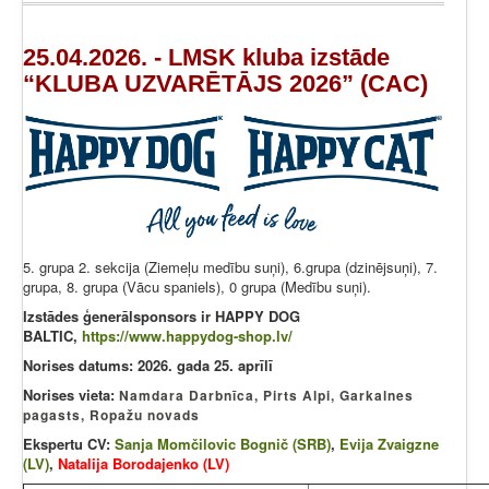
25.04.2026. - LMSK kluba izstāde
“KLUBA UZVARĒTĀJS 2026” (CAC)
5. grupa 2. sekcija (Ziemeļu medību suņi), 6.grupa (dzinējsuņi), 7.
grupa, 8. grupa (Vācu spaniels), 0 grupa (Medību suņi).
Izstādes ģenerālsponsors ir HAPPY DOG
BALTIC,
https://www.happydog-shop.lv/
Norises datums: 2026. gada 25. aprīlī
Norises vieta:
Namdara Darbnīca, Pirts Alpi, Garkalnes
pagasts, Ropažu novads
Ekspertu CV:
Sanja Momčilovic Bognič (SRB)
,
Evija Zvaigzne
(LV)
,
Natalija Borodajenko (LV)