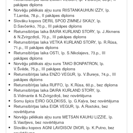
pakāpes diploms
Norvēģu pēlēkais aļņu suns RIISTANKAUHUN IZZY, īp.
T.Lamba, 78.p., II pakāpes diploms
Slovāku kopovs DERIL SPOD ZIMNEJ SKALY, īp.
D.Savčenko, 70.p., III pakāpes diploms
Rietumsibīrijas laika BAIRA KURLAND STORY, īp. J.Akmens
& N.Zvirgzdiņš, 70.p., III pakāpes diploms
Rietumsibīrijas laika VETKA KURLAND STORY, īp. R.Rūsa,
71.p., III pakāpes diploms
Rietumsibīrijas laika OSTI, īp. S.Nikolajevs, 73.p., III
pakāpes diploms
Norvēģu pēlēkais aļņu suns TAKO BONPATRON, īp.
V.Švēde, 75.p., III pakāpes diploms
Rietumsibīrijas laika ENZO VEGUR, īp. V.Bureņs, 74.p., III
pakāpes diploms
Rietumsibīrijas laika RUFFO, īp. K.Rūsa, 60.p., bez diploma
Rietumsibīrijas laika DAIRA KURLAND STORY, īp.
S.Vidmante & N.Zvirgzdiņš, bez novērtējuma
Somu špics EIRO GOLDKISS, īp. G.Kaļva, bez novērtējuma
Rietumsibīrijas laika EIDA VEGUR, īp. A.Rostoks, bez
novērtējuma
Norvēģu pēlēkais aļņu suns METSAN KAUHU LIZZIE, īp.
S.Vasiljevs, bez novērtējuma
Slovāku kopovs AGNI LAVDISOV DVOR, īp. K.Putno, bez
novērtējuma