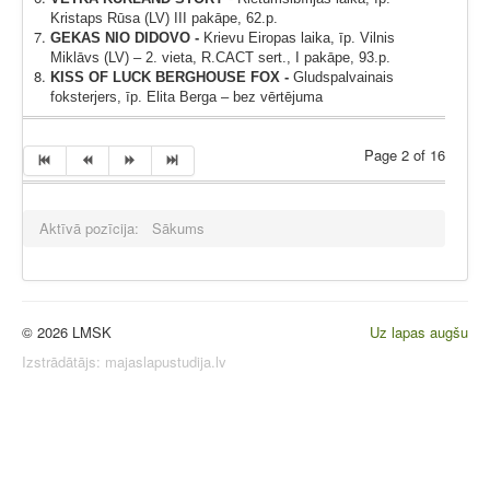
Kristaps Rūsa (LV) III pakāpe, 62.p.
GEKAS NIO DIDOVO -
Krievu Eiropas laika,
īp. Vilnis
Miklāvs (LV) – 2. vieta, R.CACT sert., I pakāpe, 93.p.
KISS OF LUCK BERGHOUSE FOX -
Gludspalvainais
foksterjers
, īp. Elita Berga – bez vērtējuma
Page 2 of 16
Aktīvā pozīcija:
Sākums
© 2026 LMSK
Uz lapas augšu
Izstrādātājs:
majaslapustudija.lv