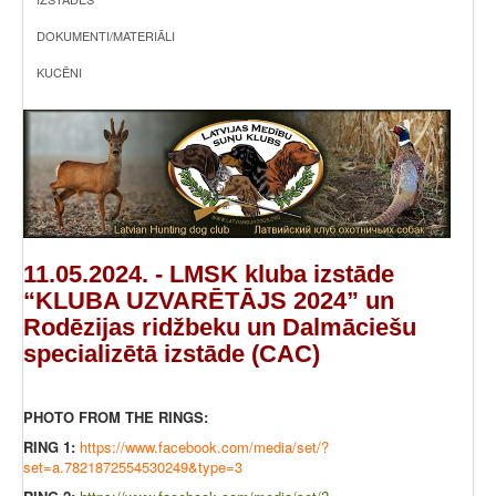
DOKUMENTI/MATERIĀLI
KUCĒNI
11.05.2024. - LMSK kluba izstāde
“KLUBA UZVARĒTĀJS 2024” un
Rodēzijas ridžbeku un Dalmāciešu
specializētā izstāde (CAC)
PHOTO FROM THE RINGS:
RING 1:
https://www.facebook.com/media/set/?
set=a.7821872554530249&type=3