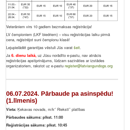
Veterāniem virs 10 gadiem bezmaksas reģistrācija!
LV čempioniem (LKF biedriem) – visu reģistrācijas laiku pirmā
cena, reģistrējot suni čempionu klasē!
Lejupielādēt garantijas vēstuli Jūs varat
šeit
.
Ja
6. dienu laikā,
uz Jūsu norādīto e-pastu, nav atnācis
reģistrācijas apstiprinājums, lūdzam sazināties ar izstādes
organizatoriem, rakstot uz e-pastu
register@latviangundogs.org
06.07.2024. Pārbaude pa asinspēdu!
(1.līmenis)
Vieta:
Ķekavas novads, m/k‘’ Rieksti’’ platības
Pārbaudes sākums: plkst. 11:00
Reģistrācijas sākums: plkst. 10:45