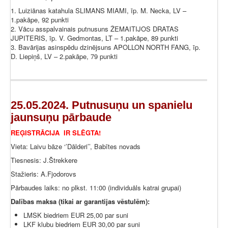
1. Luiziānas katahula SLIMANS MIAMI, īp. M. Necka, LV –
1.pakāpe, 92 punkti
2. Vācu asspalvainais putnusuns ŽEMAITIJOS DRATAS
JUPITERIS, īp. V. Gedmontas, LT – 1.pakāpe, 89 punkti
3. Bavārijas asinspēdu dzinējsuns APOLLON NORTH FANG, īp.
D. Liepiņš, LV – 2.pakāpe, 79 punkti
25.05.2024. Putnusuņu un spanielu
jaunsuņu pārbaude
REĢISTRĀCIJA IR SLĒGTA!
Vieta: Laivu bāze ‘’Dālderi’’, Babītes novads
Tiesnesis: J.Štrekkere
Stažieris: A.Fjodorovs
Pārbaudes laiks: no plkst. 11:00 (individuāls katrai grupai)
Dalības maksa (tikai ar garantijas vēstulēm):
LMSK biedriem EUR 25,00 par suni
LKF klubu biedriem EUR 30,00 par suni