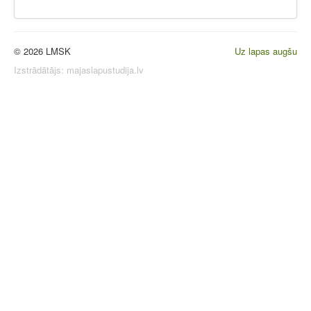
© 2026 LMSK
Uz lapas augšu
Izstrādātājs:
majaslapustudija.lv