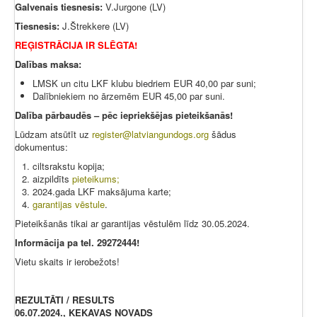
Galvenais tiesnesis:
V.Jurgone (LV)
Tiesnesis:
J.Štrekkere (LV)
REĢISTRĀCIJA IR SLĒGTA!
Dalības maksa:
LMSK un citu LKF klubu biedriem EUR 40,00 par suni;
Dalībniekiem no ārzemēm EUR 45,00 par suni.
Dalība pārbaudēs – pēc iepriekšējas pi
eteikšanās!
Lūdzam atsūtīt uz
register@latviangundogs.org
šādus
dokumentus:
ciltsrakstu kopija;
aizpildīts
pieteikums
;
2024.gada LKF maksājuma karte;
garantijas vēstule
.
Pieteikšanās tikai ar garantijas vēstulēm līdz 30.05.2024.
Informācija pa tel. 29272444!
Vietu skaits ir ierobežots!
REZULTĀTI / RESULTS
06.07.2024., ĶEKAVAS NOVADS