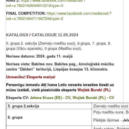
RING 2:
https://www.facebook.com/media/set/?
set=a.7822162834501221&type=3
FINAL COMPETITION:
https://www.facebook.com/media/set/?
set=a.7822194471164724&type=3
KATALOGS
/
CATALOGUE
11.05.2024
5. grupa 2. sekcija (Ziemeļu medību suņi), 6.grupa, 7. grupa, 8.
grupa (Vācu spaniels), 0 grupa (Medību suņi).
Norises datums: 2024. gada 11. maijā
Norises vieta: Babītes nov. Babītes pag., kinoloģiskā mācību
centra “Dālderi” teritorijā, Liepājas šosejas 13. kilometrs.
Uzmanību! Eksperta maiņa!
Personīgu iemeslu dēļ Ivana Letic nevarēs ierasties tiesāt uz
mūsu izstādi, vietā pieaicināts eksperts
Wojtek Burski (PL)
Eksperta CV:
Jelena Kruus (EE) - CV
,
Wojtek Burski (PL) - CV
5. grupa 2.sekcija
Ziemeļu medību suņi
Poļu medību suns, Ba
6. grupa
Pārējās šķirnes -
Jel
Angļu seters, Pointer