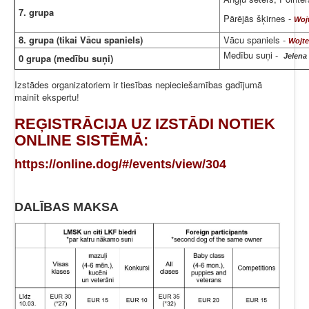
7. grupa
Pārējās šķirnes -
Wojt
8. grupa (tikai Vācu spaniels)
Vācu spaniels -
Wojte
Medību suņi -
0 grupa (medību suņi)
Jelena
Izstādes organizatoriem ir tiesības nepieciešamības gadījumā
mainīt ekspertu!
REĢISTRĀCIJA UZ IZSTĀDI NOTIEK
ONLINE SISTĒMĀ
:
https://online.dog/#/events/view/304
DALĪBAS MAKSA