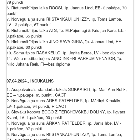
79 punkti
6. Rietumsibīrijas laika ROOSI, īp. Jaanus Lind, EE- 3.pakāpe, 70
punkti
7. Norvēģu aļņu suns RIISTANKAUHUN IZZY, īp. Toms Lamba,
LV - 3.pakāpe, 67 punkti
8. Rietumsibīrijas laika ATS, īp. M.Pajumagi & Kristjan Karu, EE -
3.pakāpe, 65 punkti
9. Rietumsibīrijas laika JINO SAVA GIRIA, īp. Jaanus Lind, EE -
3.pakāpe, 60 punkti
10. Somu špics RASAKELLO, īp. Jogita Berce, LV - bez diploma
11. Vācu medību terjers AINO INKERI PARRUM VENATOR, īp.
Niilo Juhana Reili, FI—bez diploma
07.04.2024., INČUKALNS
1. Asspalvainais standarta taksis SOKKAIRTI, īp. Mari-Ann Rehk,
EE – 1.pakāpe, 95 punkti, CACT
2. Norvēģu aļņu suns ARES RATFELDER, īp. Mārtiņš Krauklis,
LV- 1.pakāpe, 94 punkti, R.CACT
3. Slovāku kopovs EGGO Z TERCHOVSKEJ DOLINY, īp. Ilgvars
Kvant, LV- 1.pakāpe, 90 punkti
4. Norvēģu aļņu suns ARKAN RATFELDER, īp. Jānis Irbe, LV -
1.pakāpe, 87 punkti
5. Norvēģu aļņu suns RIISTANKAUHUN IZZY, īp. Toms Lamba,
LV - 2.pakāpe, 82 punkti