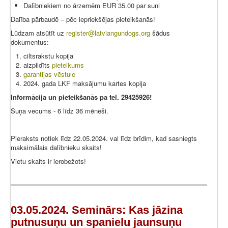
Dalībniekiem no ārzemēm EUR 35.00 par suni
Dalība pārbaudē – pēc iepriekšējas pieteikšanās!
Lūdzam atsūtīt uz
register@latviangundogs.org
šādus
dokumentus:
ciltsrakstu kopija
aizpildīts
pieteikums
garantijas vēstule
2024. gada LKF maksājumu kartes kopija
Informācija un pieteikšanās pa tel. 29425926!
Suņa vecums - 6 līdz 36 mēneši.
Pieraksts notiek līdz 22.05.2024. vai līdz brīdim, kad sasniegts
maksimālais dalībnieku skaits!
Vietu skaits ir ierobežots!
03.05.2024. Seminārs: Kas jāzina
putnusuņu un spanielu jaunsuņu