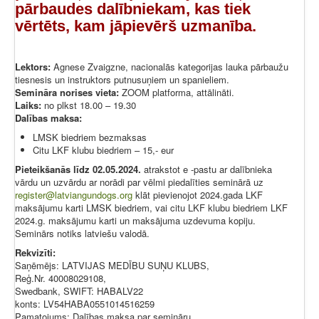
pārbaudes dalībniekam, kas tiek
vērtēts, kam jāpievērš uzmanība.
Lektors:
Agnese Zvaigzne, nacionalās kategorijas lauka pārbaužu
tiesnesis un instruktors putnusuņiem un spanieliem.
Semināra norises vieta:
ZOOM platforma, attālināti.
Laiks:
no plkst 18.00 – 19.30
Dalības maksa:
LMSK biedriem bezmaksas
Citu LKF klubu biedriem – 15,- eur
Pieteikšanās līdz 02.05.2024.
atrakstot e -pastu ar dalībnieka
vārdu un uzvārdu ar norādi par vēlmi piedalīties seminārā uz
register@latviangundogs.org
klāt pievienojot 2024.gada LKF
maksājumu karti LMSK biedriem, vai citu LKF klubu biedriem LKF
2024.g. maksājumu karti un maksājuma uzdevuma kopiju.
Seminārs notiks latviešu valodā.
Rekvizīti:
Saņēmējs: LATVIJAS MEDĪBU SUŅU KLUBS,
Reģ.Nr. 40008029108,
Swedbank, SWIFT: HABALV22
konts: LV54HABA0551014516259
Pamatojums: Dalības maksa par semināru.