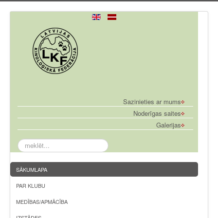
Sazinieties ar mums
Noderīgas saites
Galerijas
meklēt...
SĀKUMLAPA
PAR KLUBU
MEDĪBAS/APMĀCĪBA
IZSTĀDES