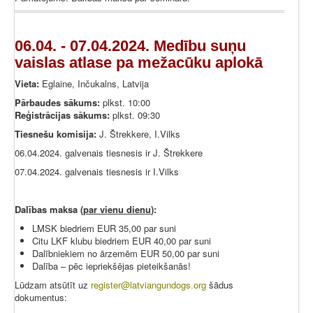
06.04. - 07.04.2024. Medību suņu
vaislas atlase pa mežacūku aplokā
Vieta:
Eglaine, Inčukalns, Latvija
Pārbaudes sākums:
plkst. 10:00
Reģistrācijas sākums:
plkst. 09:30
Tiesnešu komisija:
J. Štrekkere, I.Vilks
06.04.2024. galvenais tiesnesis ir J. Štrekkere
07.04.2024. galvenais tiesnesis ir I.Vilks
Dalības maksa (
par vienu dienu
):
LMSK biedriem EUR 35,00 par suni
Citu LKF klubu biedriem EUR 40,00 par suni
Dalībniekiem no ārzemēm EUR 50,00 par suni
Dalība – pēc iepriekšējas pieteikšanās!
Lūdzam atsūtīt uz
register@latviangundogs.org
šādus
dokumentus: