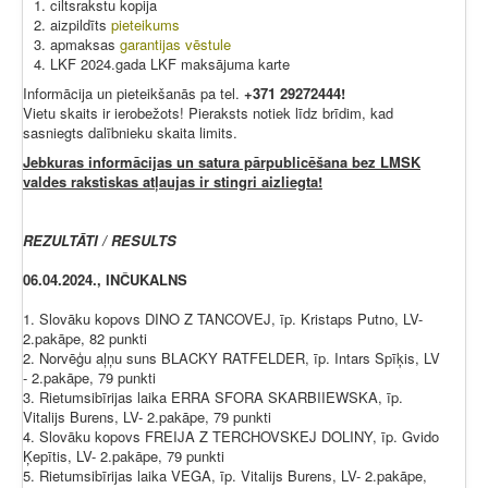
ciltsrakstu kopija
aizpildīts
pieteikums
apmaksas
garantijas vēstule
LKF 2024.gada LKF maksājuma karte
Informācija un pieteikšanās pa tel.
+371 29272444!
Vietu skaits ir ierobežots! Pieraksts notiek līdz brīdim, kad
sasniegts dalībnieku skaita limits.
Jebkuras informācijas un satura pārpublicēšana bez LMSK
valdes rakstiskas atļaujas ir stingri aizliegta!
REZULTĀTI / RESULTS
06.04.2024., INČUKALNS
1. Slovāku kopovs DINO Z TANCOVEJ, īp. Kristaps Putno, LV-
2.pakāpe, 82 punkti
2. Norvēģu aļņu suns BLACKY RATFELDER, īp. Intars Spīķis, LV
- 2.pakāpe, 79 punkti
3. Rietumsibīrijas laika ERRA SFORA SKARBIIEWSKA, īp.
Vitalijs Burens, LV- 2.pakāpe, 79 punkti
4. Slovāku kopovs FREIJA Z TERCHOVSKEJ DOLINY, īp. Gvido
Ķepītis, LV- 2.pakāpe, 79 punkti
5. Rietumsibīrijas laika VEGA, īp. Vitalijs Burens, LV- 2.pakāpe,