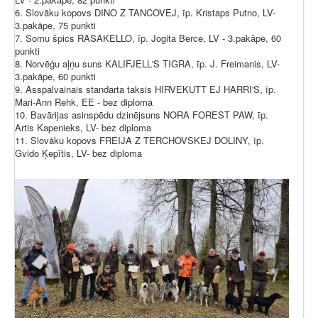
6. Slovāku kopovs DINO Z TANCOVEJ, īp. Kristaps Putno, LV-
3.pakāpe, 75 punkti
7. Somu špics RASAKELLO, īp. Jogita Berce, LV - 3.pakāpe, 60
punkti
8. Norvēģu aļņu suns KALIFJELL'S TIGRA, īp. J. Freimanis, LV-
3.pakāpe, 60 punkti
9. Asspalvainais standarta taksis HIRVEKUTT EJ HARRI'S, īp.
Mari-Ann Rehk, EE - bez diploma
10. Bavārijas asinspēdu dzinējsuns NORA FOREST PAW, īp.
Artis Kapenieks, LV- bez diploma
11. Slovāku kopovs FREIJA Z TERCHOVSKEJ DOLINY, īp.
Gvido Ķepītis, LV- bez diploma