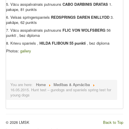
5. Vācu asspalvainais putnusuns
CABO DARBINIS DRATAS
1.
pakape, 81 punkts
6. Velsas springerspaniels
REDSPRINGS DAREN ENILLYDD
3.
pakāpe, 62 punkts
7. Vācu asspalvainais putnusuns
FLIC VON WOLFSBERG
56
punkti , bez diploma
8. Krievu spaniels ,
HILDA FLIBOUN 55 punkti
, bez diploma
Photos:
gallery
You are here:
Home
Medības & Apmācība
16.05.2015. Hunt test – gundogs and spaniels spring test for
young dogs
© 2026 LMSK
Back to Top