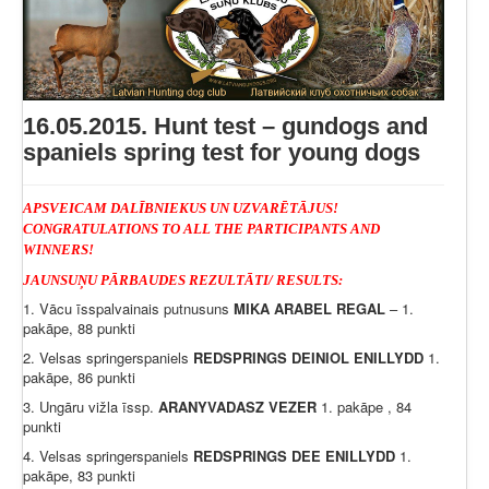
16.05.2015. Hunt test – gundogs and
spaniels spring test for young dogs
APSVEICAM DALĪBNIEKUS UN UZVARĒTĀJUS!
CONGRATULATIONS TO ALL THE PARTICIPANTS AND
WINNERS!
JAUNSUŅU PĀRBAUDES REZULTĀTI/ RESULTS:
1. Vācu īsspalvainais putnusuns
MIKA ARABEL REGAL
– 1.
pakāpe, 88 punkti
2. Velsas springerspaniels
REDSPRINGS DEINIOL ENILLYDD
1.
pakāpe, 86 punkti
3. Ungāru vižla īssp.
ARANYVADASZ VEZER
1. pakāpe , 84
punkti
4. Velsas springerspaniels
REDSPRINGS DEE ENILLYDD
1.
pakāpe, 83 punkti