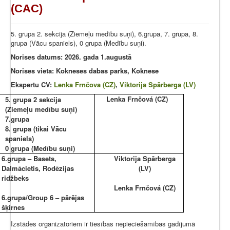
(CAC)
5. grupa 2. sekcija (Ziemeļu medību suņi), 6.grupa, 7. grupa, 8.
grupa (Vācu spaniels), 0 grupa (Medību suņi).
Norises datums: 2026. gada 1.augustā
Norises vieta: Kokneses dabas parks, Koknese
Ekspertu CV:
Lenka Frnčova (CZ)
,
Viktorija Spārberga (LV)
Lenka Frnčová (CZ)
5. grupa 2 sekcija
(Ziemeļu medību suņi)
7.grupa
8. grupa (tikai Vācu
spaniels)
0 grupa (Medību suņi)
6.grupa – Basets,
Viktorija Spārberga
Dalmācietis, Rodēzijas
(LV)
ridžbeks
Lenka Frnčová (CZ)
6.grupa/Group 6 – pārējas
šķirnes
Izstādes organizatoriem ir tiesības nepieciešamības gadījumā