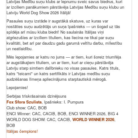
Latvijas Medību suņu klubs ar lepnumu sveic savus biedrus, kuri
ar izciliem panākumiem pārstāvēja Latvijas Medību suņu klubu un
Latviju World Dog Show 2026 Itālijā!
Pasaules suņu izstāde ir augstākā skatuve, uz kuras var
nostāties suņu audzētājs un suņa īpašnieks — un šogad uz tās
spīdēja arī mūsu kluba biedri! No saulainās Itālijas viņi
atgriezušies ar izciliem tituliem, kas liecina ne tikai par suņu
kvalitāti, bet arī par daudzu gadu garumā veltītu darbu, mīlestību
un neatlaidību.
Mēs lepojamies ar katru no jums — ar tiem, kuri šoreiz triumfēja
ar augstākajiem tituliem, un ar tiem, kuri ar cieņu pārstāvēja
Latviju starp simtiem dalībnieku no visas pasaules. Katrs tituls,
katrs "teicami" un katrs sertifikāts ir Latvijas medību suņu
audzēšanas līmeņa apliecinājums starptautiskā mērogā.
Lepojamies!
Serbijas trīskrāsainais dzinējsuns
Fox Sfora Szulista
, īpašnieks: I. Pumpura
Club show: CAC, BOB
ENCI Winner: CAC, CACIB, BOB, ENCI WINNER 2026, BIG 4
WORLD DOG SHOW: CAC, CACIB,
WORLD WINNER 2026
,
BOB
Itālijas čempions!