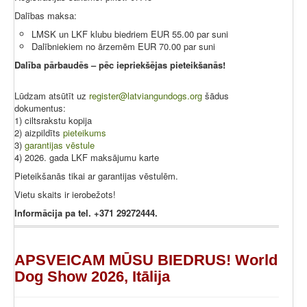
Dalības maksa:
LMSK un LKF klubu biedriem EUR 55.00 par suni
Dalībniekiem no ārzemēm EUR 70.00 par suni
Dalība pārbaudēs – pēc iepriekšējas pieteikšanās!
Lūdzam atsūtīt uz
register@latviangundogs.org
šādus
dokumentus:
1) ciltsrakstu kopija
2) aizpildīts
pieteikums
3)
garantijas vēstule
4) 2026. gada LKF maksājumu karte
Pieteikšanās tikai ar garantijas vēstulēm.
Vietu skaits ir ierobežots!
Informācija pa tel. +371 29272444.
APSVEICAM MŪSU BIEDRUS! World
Dog Show 2026, Itālija