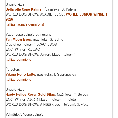
Ungāru vižla
Bellalotte Cane Kalme
, īĪpašnieks: D. Pālena
WORLD DOG SHOW: JCACIB, JBOS,
WORLD JUNIOR WINNER
2026
Itālijas jaunais čempions!
Vācu īsspalvainais putnusuns
Yan Moon Eyes
, īpašnieks: S. Eglīte
Club show: teicami, JCAC, JBOS
ENCI Winner: R.JCAC
WORLD DOG SHOW: Junioru klase - teicami
Itālijas čempions!
Īru seters
Viking Rollo Lofty
, īpašnieks: I. Suprunoviča
Itālijas čempions!
Ungāru vižla
Hardy Helios Royal Gold Silas
, īpašnieks: T. Belova
ENCI Winner: Atklātā klase – teicami, 4. vieta
WORLD DOG SHOW: Atklātā klase – teicami, 3. vieta
Veimārietis īsspalvainais