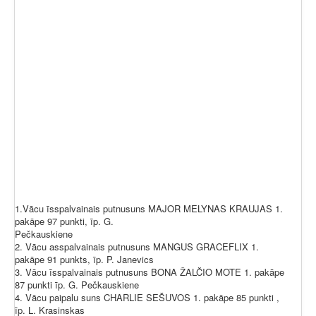
1.Vācu īsspalvainais putnusuns MAJOR MELYNAS KRAUJAS 1.
pakāpe 97 punkti, īp. G.
Pečkauskiene
2. Vācu asspalvainais putnusuns MANGUS GRACEFLIX 1.
pakāpe 91 punkts, īp. P. Janevics
3. Vācu īsspalvainais putnusuns BONA ŽALČIO MOTE 1. pakāpe
87 punkti īp. G. Pečkauskiene
4. Vācu paipalu suns CHARLIE SEŠUVOS 1. pakāpe 85 punkti ,
īp. L. Krasinskas