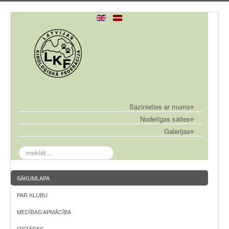
Sazinieties ar mums
Noderīgas saites
Galerijas
meklēt...
SĀKUMLAPA
PAR KLUBU
MEDĪBAS/APMĀCĪBA
IZSTĀDES