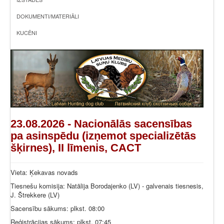
DOKUMENTI/MATERIĀLI
KUCĒNI
23.08.2026 - Nacionālās sacensības
pa asinspēdu (izņemot specializētās
šķirnes), II līmenis, CACT
Vieta: Ķekavas novads
Tiesnešu komisija: Natālija Borodajenko (LV) - galvenais tiesnesis,
J. Štrekkere (LV)
Sacensību sākums: plkst. 08:00
Reģistrācijas sākums: plkst. 07:45