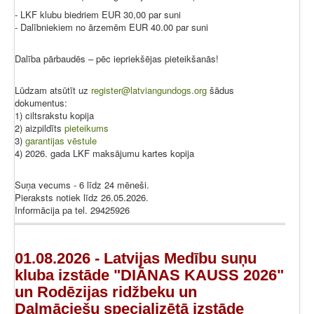
- LKF klubu biedriem EUR 30,00 par suni
- Dalībniekiem no ārzemēm EUR 40.00 par suni
Dalība pārbaudēs – pēc iepriekšējas pieteikšanās!
Lūdzam atsūtīt uz
register@latviangundogs.org
šādus
dokumentus:
1) ciltsrakstu kopija
2) aizpildīts
pieteikums
3)
garantijas vēstule
4) 2026. gada LKF maksājumu kartes kopija
Suņa vecums - 6 līdz 24 mēneši.
Pieraksts notiek līdz 26.05.2026.
Informācija pa tel. 29425926
01.08.2026 - Latvijas Medību suņu
kluba izstāde "DIĀNAS KAUSS 2026"
un Rodēzijas ridžbeku un
Dalmāciešu specializētā izstāde