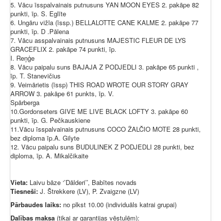
5. Vācu īsspalvainais putnusuns YAN MOON EYES 2. pakāpe 82
punkti, īp. S. Eglīte
6. Ungāru vižla (īssp.) BELLALOTTE CANE KALME 2. pakāpe 77
punkti, īp. D .Pālena
7. Vācu asspalvainais putnusuns MAJESTIC FLEUR DE LYS
GRACEFLIX 2. pakāpe 74 punkti, īp.
I. Reņģe
8. Vācu paipalu suns BAJAJA Z PODJEDLI 3. pakāpe 65 punkti ,
īp. T. Stanevičius
9. Veimārietis (īssp) THIS ROAD WROTE OUR STORY GRAY
ARROW 3. pakāpe 61 punkts, īp. V.
Spārberga
10.Gordonseters GIVE ME LIVE BLACK LOFTY 3. pakāpe 60
punkti, īp. G. Pečkauskiene
11.Vācu īsspalvainais putnusuns COCO ŽALČIO MOTE 28 punkti,
bez diploma īp.A. Gilyte
12. Vācu paipalu suns BUDULINEK Z PODJEDLI 28 punkti, bez
diploma, īp. A. Mikalčikaite
Vieta:
Laivu bāze ‘’Dālderi’’, Babītes novads
Tiesneši:
J. Štrekkere (LV), P. Zvaigzne (LV)
Pārbaudes laiks:
no plkst 10.00 (individuāls katrai grupai)
Dalības maksa
(tikai ar garantijas vēstulēm):