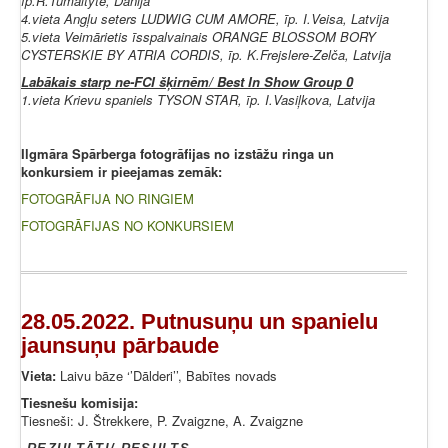
īp.R.Tumaityte, Dānija
4.vieta Angļu seters LUDWIG CUM AMORE, īp. I.Veisa, Latvija
5.vieta Veimārietis īsspalvainais ORANGE BLOSSOM BORY
CYSTERSKIE BY ATRIA CORDIS, īp. K.Frejslere-Zelča, Latvija
Labākais starp ne-FCI šķirnēm/ Best In Show Group 0
1.vieta Krievu spaniels TYSON STAR, īp. I.Vasiļkova, Latvija
Ilgmāra Spārberga fotogrāfijas no izstāžu ringa un
konkursiem ir pieejamas zemāk:
FOTOGRĀFIJA NO RINGIEM
FOTOGRĀFIJAS NO KONKURSIEM
28.05.2022. Putnusuņu un spanielu
jaunsuņu pārbaude
Vieta:
Laivu bāze ‘’Dālderi’’, Babītes novads
Tiesnešu komisija:
Tiesneši: J. Štrekkere, P. Zvaigzne, A. Zvaigzne