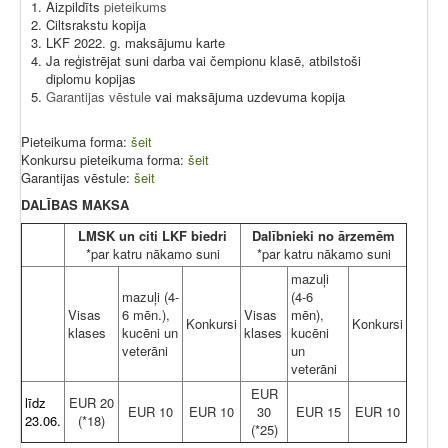
Aizpildīts
pieteikums
Ciltsrakstu kopija
LKF 2022. g. maksājumu karte
Ja reģistrējat suni darba vai čempionu klasē, atbilstoši
diplomu kopijas
Garantijas vēstule
vai maksājuma uzdevuma kopija
Pieteikuma forma:
šeit
Konkursu pieteikuma forma:
šeit
Garantijas vēstule:
šeit
DALĪBAS MAKSA
LMSK un citi LKF biedri
Dalībnieki no ārzemēm
*par katru nākamo suni
*par katru nākamo suni
mazuļi
mazuļi (4-
(4-6
Visas
6 mēn.),
Visas
mēn),
Konkursi
Konkursi
klases
kucēni un
klases
kucēni
veterāni
un
veterāni
EUR
līdz
EUR 20
EUR 10
EUR 10
30
EUR 15
EUR 10
23.06.
(*18)
(*25)