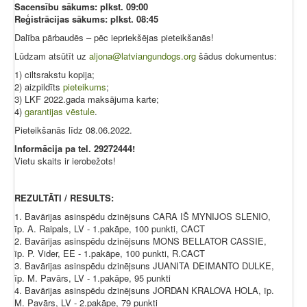
Sacensību sākums: plkst. 09:00
Reģistrācijas sākums: plkst. 08:45
Dalība pārbaudēs – pēc iepriekšējas pieteikšanās!
Lūdzam atsūtīt uz
aljona@latviangundogs.org
šādus dokumentus:
1) ciltsrakstu kopija;
2) aizpildīts
pieteikums
;
3) LKF 2022.gada maksājuma karte;
4)
garantijas vēstule
.
Pieteikšanās līdz 08.06.2022.
Informācija pa tel. 29272444!
Vietu skaits ir ierobežots!
REZULTĀTI / RESULTS:
1. Bavārijas asinspēdu dzinējsuns CARA IŠ MYNIJOS SLENIO,
īp. A. Raipals, LV - 1.pakāpe, 100 punkti, CACT
2. Bavārijas asinspēdu dzinējsuns MONS BELLATOR CASSIE,
īp. P. Vider, EE - 1.pakāpe, 100 punkti, R.CACT
3. Bavārijas asinspēdu dzinējsuns JUANITA DEIMANTO DULKE,
īp. M. Pavārs, LV - 1.pakāpe, 95 punkti
4. Bavārijas asinspēdu dzinējsuns JORDAN KRALOVA HOLA, īp.
M. Pavārs, LV - 2.pakāpe, 79 punkti