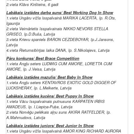
2.vieta Klāvs Kiršteins, 6 gadi
Labākais izstādes darba suns/ Best Working Dog In Show
1.vieta Ungāru vižla īsspalvainā MARIKA LACERTA, īp. R.Ots,
Igaunija
2.vieta Veimārietis īsspalvainais NIKKO NEVORS STELLA
GRISEO, īp.D.Buša, Latvija
3.vieta Krievu spaniels BARON CEZDEBOYAR, īp.J.Jansons,
Latvija
4.vieta Rietumsibīrijas laika DANA, īp. S.Nikolajevs, Latvija
Pāru konkurss/ Best Brace Competition
1.vieta Angļu seters LUDWIG CUM AMORE, LORETTA CUM
AMORE, īp. J.Veisa, Latvija
Labākais izstādes mazulis/ Best Baby In Show
1.vieta Angļu seters KENTAVROS EXOTIC GOLD DIGGER OF
LUCKSHERAY, īp. L.Melkerte, Latvija
Labākais izstādes kucēns/ Best Puppy In Show
1.vieta Vācu īsspalvainais putnusuns KARPATEN IRBIS
AMADEUS, īp. I.Liepiņa-Puķe, Latvija
2.vieta Norvēģu pelēkais aļņu suns AKIRA RATFELDER, īp.
A.Mahmudovs, Latvija
Labākais izstādes juniors/ Best Junior In Show
1.vieta Ungāru vižla īsspalvainā AMOR KING RICHARD AURORA