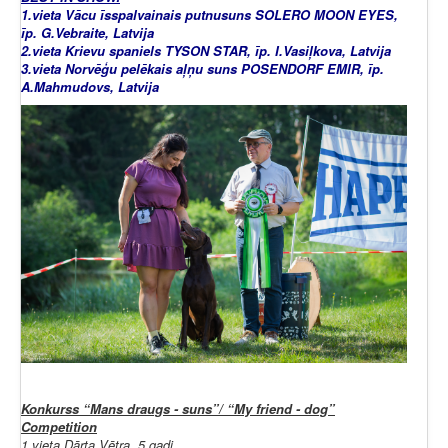
1.vieta Vācu īsspalvainais putnusuns SOLERO MOON EYES,
īp. G.Vebraite, Latvija
2.vieta Krievu spaniels TYSON STAR, īp. I.Vasiļkova, Latvija
3.vieta Norvēģu pelēkais aļņu suns POSENDORF EMIR, īp.
A.Mahmudovs, Latvija
Konkurss “Mans draugs - suns”/ “My friend - dog”
Competition
1.vieta Dārta Vētra, 5 gadi