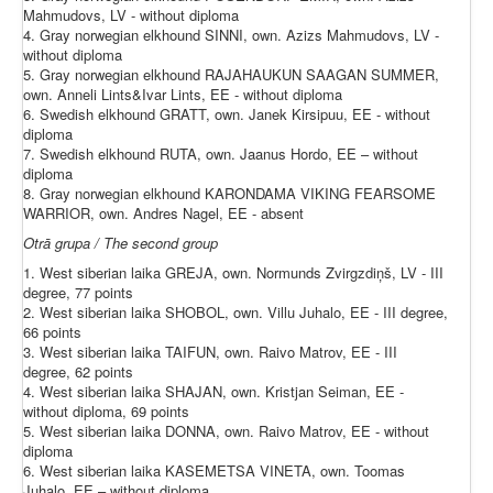
Mahmudovs, LV - without diploma
4. Gray norwegian elkhound SINNI, own. Azizs Mahmudovs, LV -
without diploma
5. Gray norwegian elkhound RAJAHAUKUN SAAGAN SUMMER,
own. Anneli Lints&Ivar Lints, EE - without diploma
6. Swedish elkhound GRATT, own. Janek Kirsipuu, EE - without
diploma
7. Swedish elkhound RUTA, own. Jaanus Hordo, EE – without
diploma
8. Gray norwegian elkhound KARONDAMA VIKING FEARSOME
WARRIOR, own. Andres Nagel, EE - absent
Otrā grupa / The second group
1. West siberian laika GREJA, own. Normunds Zvirgzdiņš, LV - III
degree, 77 points
2. West siberian laika SHOBOL, own. Villu Juhalo, EE - III degree,
66 points
3. West siberian laika TAIFUN, own. Raivo Matrov, EE - III
degree, 62 points
4. West siberian laika SHAJAN, own. Kristjan Seiman, EE -
without diploma, 69 points
5. West siberian laika DONNA, own. Raivo Matrov, EE - without
diploma
6. West siberian laika KASEMETSA VINETA, own. Toomas
Juhalo, EE – without diploma