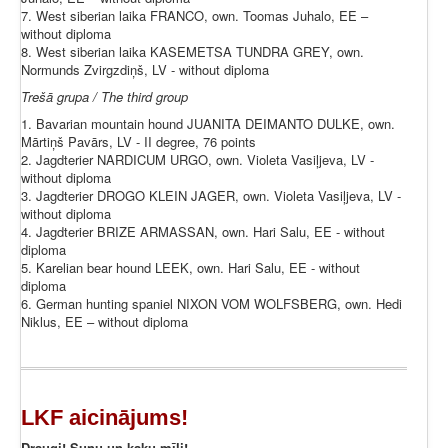
7. West siberian laika FRANCO, own. Toomas Juhalo, EE –
without diploma
8. West siberian laika KASEMETSA TUNDRA GREY, own.
Normunds Zvirgzdiņš, LV - without diploma
Trešā grupa / The third group
1. Bavarian mountain hound JUANITA DEIMANTO DULKE, own.
Mārtiņš Pavārs, LV - II degree, 76 points
2. Jagdterier NARDICUM URGO, own. Violeta Vasiļjeva, LV -
without diploma
3. Jagdterier DROGO KLEIN JAGER, own. Violeta Vasiļjeva, LV -
without diploma
4. Jagdterier BRIZE ARMASSAN, own. Hari Salu, EE - without
diploma
5. Karelian bear hound LEEK, own. Hari Salu, EE - without
diploma
6. German hunting spaniel NIXON VOM WOLFSBERG, own. Hedi
Niklus, EE – without diploma
LKF aicinājums!
Draugi! Suņu un kaķu mīļi!