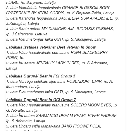
FLARE, īp. S.Epnere, Latvija
2.vieta Veimārietis īsspalvainais ORANGE BLOSSOM BORY
CYSTERSKIE BY ATRIA CORDIS, īp. K.Frejslere-Zelča, Latvija
3.vieta Katahulas leopardsuns BAGHEERA SUN APALACHEE, īp.
J.Kutergina, Latvija
4.vieta Skotu seters MY DIAMOND AJA JUODASIS RUBINAS,
īp. J.Šalteniene, Lietuva
5.vieta Rietumsibīrijas laika OSTI, īp. S.Nikolajevs, Latvija
Labākais izstādes veterāns/ Best Veteran In Show
1.vieta Vācu īsspalvainais putnusuns RUNA BLACKBERRY
POINT, īp.
2.vieta Īru seters JENDALLY LADY IN RED, īp. S.Adomaite,
Latvija
Labākais 5.grupā/ Best In FCI Group 5
1.vieta Norvēģu pelēkais aļņu suns POSENDORF EMIR, īp. A.
Mahmudovs, Latvija
2.vieta Rietumsibīrijas laika OSTI, īp. S.Nikolajevs, Latvija
Labākais 7.grupā/ Best In GCI Group 7
1.vieta Vācu īsspalvainais putnusuns SOLERO MOON EYES, īp.
G.Vebraite, Latvija
2.vieta Īru seters SARMANDO DREAM PEARL RIVER PHOEBE,
īp. S.Adomaite, Latvija
3.vieta Ungāru vižla īsspalvainā BAKO FIGOWE POLA,