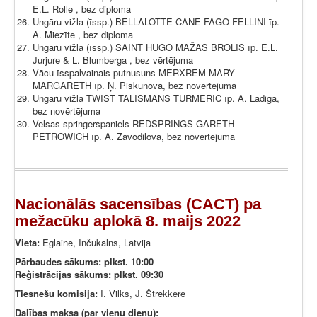
E.L. Rolle , bez diploma
Ungāru vižla (īssp.) BELLALOTTE CANE FAGO FELLINI īp.
A. Miezīte , bez diploma
Ungāru vižla (īssp.) SAINT HUGO MAŽAS BROLIS īp. E.L.
Jurjure & L. Blumberga , bez vērtējuma
Vācu īsspalvainais putnusuns MERXREM MARY
MARGARETH īp. Ņ. Piskunova, bez novērtējuma
Ungāru vižla TWIST TALISMANS TURMERIC īp. A. Ladiga,
bez novērtējuma
Velsas springerspaniels REDSPRINGS GARETH
PETROWICH īp. A. Zavodilova, bez novērtējuma
Nacionālās sacensības (CACT) pa
mežacūku aplokā 8. maijs 2022
Vieta:
Eglaine, Inčukalns, Latvija
Pārbaudes sākums: plkst. 10:00
Reģistrācijas sākums: plkst. 09:30
Tiesnešu komisija:
I. Vilks, J. Štrekkere
Dalības maksa (par vienu dienu):