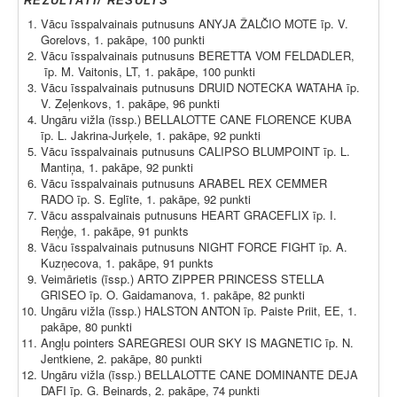
REZULTĀTI/ RESULTS
Vācu īsspalvainais putnusuns ANYJA ŽALČIO MOTE īp. V.
Gorelovs, 1. pakāpe, 100 punkti
Vācu īsspalvainais putnusuns BERETTA VOM FELDADLER,
īp. M. Vaitonis, LT, 1. pakāpe, 100 punkti
Vācu īsspalvainais putnusuns DRUID NOTECKA WATAHA īp.
V. Zeļenkovs, 1. pakāpe, 96 punkti
Ungāru vižla (īssp.) BELLALOTTE CANE FLORENCE KUBA
īp. L. Jakrina-Jurķele, 1. pakāpe, 92 punkti
Vācu īsspalvainais putnusuns CALIPSO BLUMPOINT īp. L.
Mantiņa, 1. pakāpe, 92 punkti
Vācu īsspalvainais putnusuns ARABEL REX CEMMER
RADO īp. S. Eglīte, 1. pakāpe, 92 punkti
Vācu asspalvainais putnusuns HEART GRACEFLIX īp. I.
Reņģe, 1. pakāpe, 91 punkts
Vācu īsspalvainais putnusuns NIGHT FORCE FIGHT īp. A.
Kuzņecova, 1. pakāpe, 91 punkts
Veimārietis (īssp.) ARTO ZIPPER PRINCESS STELLA
GRISEO īp. O. Gaidamanova, 1. pakāpe, 82 punkti
Ungāru vižla (īssp.) HALSTON ANTON īp. Paiste Priit, EE, 1.
pakāpe, 80 punkti
Angļu pointers SAREGRESI OUR SKY IS MAGNETIC īp. N.
Jentkiene, 2. pakāpe, 80 punkti
Ungāru vižla (īssp.) BELLALOTTE CANE DOMINANTE DEJA
DAFI īp. G. Beinards, 2. pakāpe, 74 punkti