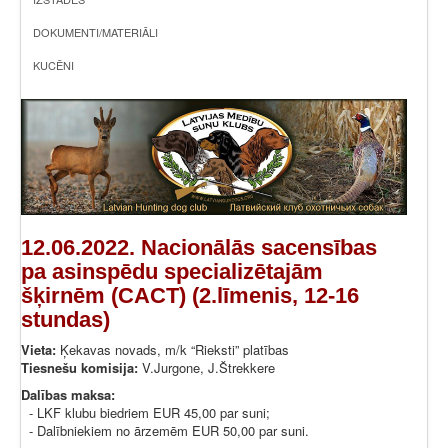
DOKUMENTI/MATERIĀLI
KUCĒNI
12.06.2022. Nacionālās sacensības
pa asinspēdu specializētajām
šķirnēm (CACT) (2.līmenis, 12-16
stundas)
Vieta:
Ķekavas novads, m/k “Rieksti” platības
Tiesnešu komisija:
V.Jurgone, J.Štrekkere
Dalības maksa:
- LKF klubu biedriem EUR 45,00 par suni;
- Dalībniekiem no ārzemēm EUR 50,00 par suni.