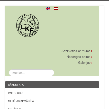
Sazinieties ar mums
Noderīgas saites
Galerijas
meklēt...
SĀKUMLAPA
PAR KLUBU
MEDĪBAS/APMĀCĪBA
IZSTĀDES