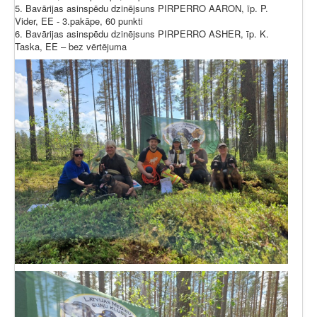
5. Bavārijas asinspēdu dzinējsuns PIRPERRO AARON, īp. P.
Vider, EE - 3.pakāpe, 60 punkti
6. Bavārijas asinspēdu dzinējsuns PIRPERRO ASHER, īp. K.
Taska, EE – bez vērtējuma