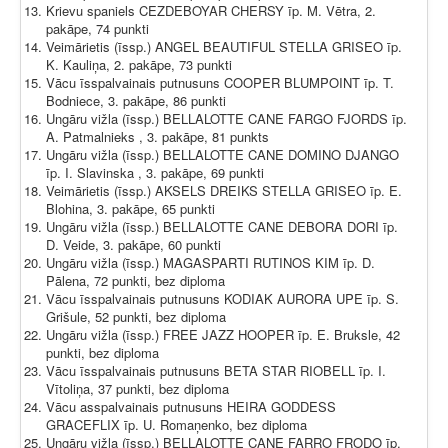
Krievu spaniels CEZDEBOYAR CHERSY īp. M. Vētra, 2.
pakāpe, 74 punkti
Veimārietis (īssp.) ANGEL BEAUTIFUL STELLA GRISEO īp.
K. Kauliņa, 2. pakāpe, 73 punkti
Vācu īsspalvainais putnusuns COOPER BLUMPOINT īp. T.
Bodniece, 3. pakāpe, 86 punkti
Ungāru vižla (īssp.) BELLALOTTE CANE FARGO FJORDS īp.
A. Patmalnieks , 3. pakāpe, 81 punkts
Ungāru vižla (īssp.) BELLALOTTE CANE DOMINO DJANGO
īp. I. Slavinska , 3. pakāpe, 69 punkti
Veimārietis (īssp.) AKSELS DREIKS STELLA GRISEO īp. E.
Blohina, 3. pakāpe, 65 punkti
Ungāru vižla (īssp.) BELLALOTTE CANE DEBORA DORI īp.
D. Veide, 3. pakāpe, 60 punkti
Ungāru vižla (īssp.) MAGASPARTI RUTINOS KIM īp. D.
Pālena, 72 punkti, bez diploma
Vācu īsspalvainais putnusuns KODIAK AURORA UPE īp. S.
Grišule, 52 punkti, bez diploma
Ungāru vižla (īssp.) FREE JAZZ HOOPER īp. E. Bruksle, 42
punkti, bez diploma
Vācu īsspalvainais putnusuns BETA STAR RIOBELL īp. I.
Vītoliņa, 37 punkti, bez diploma
Vācu asspalvainais putnusuns HEIRA GODDESS
GRACEFLIX īp. U. Romaņenko, bez diploma
Ungāru vižla (īssp.) BELLALOTTE CANE FARRO FRODO īp.