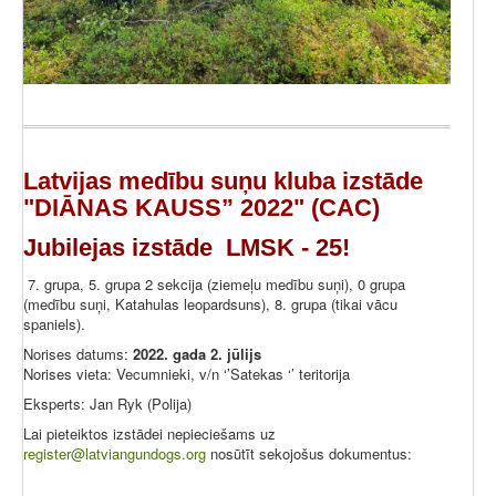
Latvijas medību suņu kluba izstāde
"DIĀNAS KAUSS” 2022" (CAC)
Jubilejas izstāde LMSK - 25!
7. grupa, 5. grupa 2 sekcija (ziemeļu medību suņi), 0 grupa
(medību suņi, Katahulas leopardsuns), 8. grupa (tikai vācu
spaniels).
Norises datums:
2022. gada 2. jūlijs
Norises vieta: Vecumnieki, v/n ‘’Satekas ‘’ teritorija
Eksperts: Jan Ryk (Polija)
Lai pieteiktos izstādei nepieciešams uz
register@latviangundogs.org
nosūtīt sekojošus dokumentus: