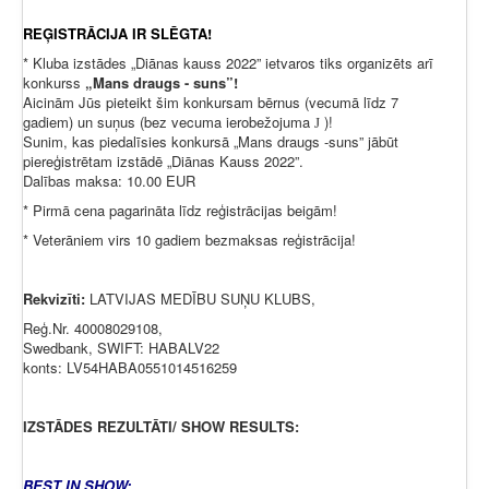
REĢISTRĀCIJA IR SLĒGTA!
* Kluba izstādes „Diānas kauss 2022” ietvaros tiks organizēts arī
konkurss
„Mans draugs - suns”!
Aicinām Jūs pieteikt šim konkursam bērnus (vecumā līdz 7
gadiem) un suņus (bez vecuma ierobežojuma
)!
J
Sunim, kas piedalīsies konkursā „Mans draugs -suns” jābūt
piereģistrētam izstādē „Diānas Kauss 2022”.
Dalības maksa: 10.00 EUR
* Pirmā cena pagarināta līdz reģistrācijas beigām!
* Veterāniem virs 10 gadiem bezmaksas reģistrācija!
Rekvizīti:
LATVIJAS MEDĪBU SUŅU KLUBS,
Reģ.Nr. 40008029108,
Swedbank, SWIFT: HABALV22
konts: LV54HABA0551014516259
IZSTĀDES REZULTĀTI/ SHOW RESULTS:
BEST IN SHOW: