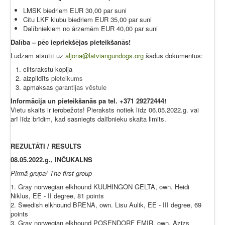
LMSK biedriem EUR 30,00 par suni
Citu LKF klubu biedriem EUR 35,00 par suni
Dalībniekiem no ārzemēm EUR 40,00 par suni
Dalība – pēc iepriekšējas pieteikšanās!
Lūdzam atsūtīt uz
aljona@latviangundogs.org
šādus dokumentus:
ciltsrakstu kopija
aizpildīts
pieteikums
apmaksas
garantijas vēstule
Informācija un pieteikšanās pa tel. +371 29272444!
Vietu skaits ir ierobežots! Pieraksts notiek līdz 06.05.2022.g. vai
arī līdz brīdim, kad sasniegts dalībnieku skaita limits.
REZULTĀTI / RESULTS
08.05.2022.g., INČUKALNS
Pirmā grupa/ The first group
1. Gray norwegian elkhound KUUHINGON GELTA, own. Heidi
Niklus, EE - II degree, 81 points
2. Swedish elkhound BRENA, own. Lisu Aulik, EE - III degree, 69
points
3. Gray norwegian elkhound POSENDORF EMIR, own. Azizs