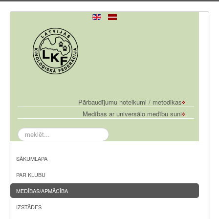
Pārbaudījumu noteikumi / metodikas
Medības ar universālo medību suni
meklēt...
SĀKUMLAPA
PAR KLUBU
MEDĪBAS/APMĀCĪBA
IZSTĀDES