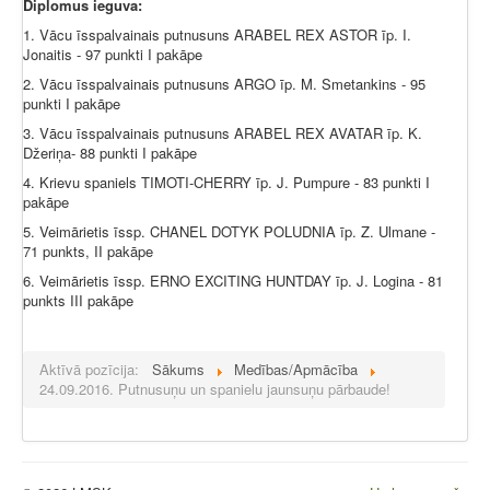
Diplomus ieguva:
1. Vācu īsspalvainais putnusuns ARABEL REX ASTOR īp. I.
Jonaitis - 97 punkti I pakāpe
2. Vācu īsspalvainais putnusuns ARGO īp. M. Smetankins - 95
punkti I pakāpe
3. Vācu īsspalvainais putnusuns ARABEL REX AVATAR īp. K.
Džeriņa- 88 punkti I pakāpe
4. Krievu spaniels TIMOTI-CHERRY īp. J. Pumpure - 83 punkti I
pakāpe
5. Veimārietis īssp. CHANEL DOTYK POLUDNIA īp. Z. Ulmane -
71 punkts, II pakāpe
6. Veimārietis īssp. ERNO EXCITING HUNTDAY īp. J. Logina - 81
punkts III pakāpe
Aktīvā pozīcija:
Sākums
Medības/Apmācība
24.09.2016. Putnusuņu un spanielu jaunsuņu pārbaude!