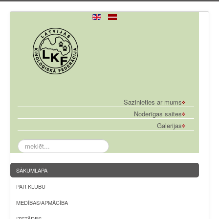
Sazinieties ar mums
Noderīgas saites
Galerijas
meklēt...
SĀKUMLAPA
PAR KLUBU
MEDĪBAS/APMĀCĪBA
IZSTĀDES