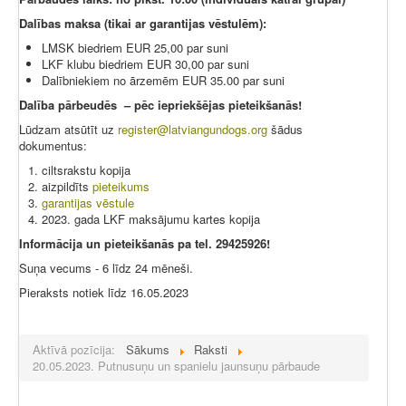
Dalības maksa (tikai ar garantijas vēstulēm):
LMSK biedriem EUR 25,00 par suni
LKF klubu biedriem EUR 30,00 par suni
Dalībniekiem no ārzemēm EUR 35.00 par suni
Dalība pārbeudēs – pēc iepriekšējas pieteikšanās!
Lūdzam atsūtīt uz
register@latviangundogs.org
šādus
dokumentus:
ciltsrakstu kopija
aizpildīts
pieteikums
garantijas vēstule
2023. gada LKF maksājumu kartes kopija
Informācija un pieteikšanās pa tel. 29425926!
Suņa vecums - 6 līdz 24 mēneši.
Pieraksts notiek līdz 16.05.2023
Aktīvā pozīcija:
Sākums
Raksti
20.05.2023. Putnusuņu un spanielu jaunsuņu pārbaude