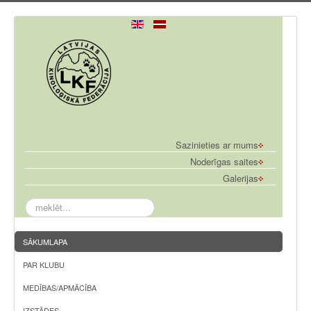
Sazinieties ar mums
Noderīgas saites
Galerijas
meklēt...
SĀKUMLAPA
PAR KLUBU
MEDĪBAS/APMĀCĪBA
IZSTĀDES