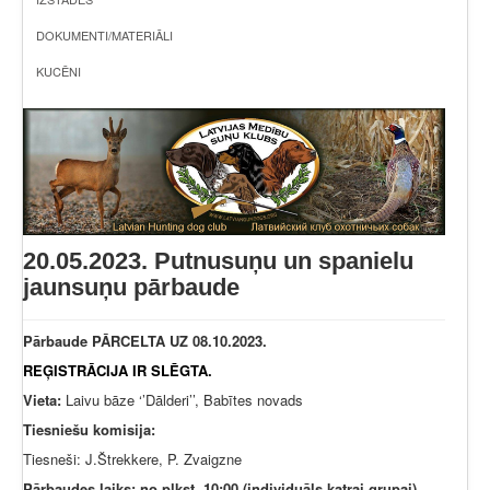
DOKUMENTI/MATERIĀLI
KUCĒNI
20.05.2023. Putnusuņu un spanielu
jaunsuņu pārbaude
Pārbaude PĀRCELTA UZ 08.10.2023.
REĢISTRĀCIJA IR SLĒGTA.
Vieta:
Laivu bāze ‘’Dālderi’’, Babītes novads
Tiesniešu komisija:
Tiesneši: J.Štrekkere, P. Zvaigzne
Pārbaudes laiks: no plkst. 10:00 (individuāls katrai grupai)