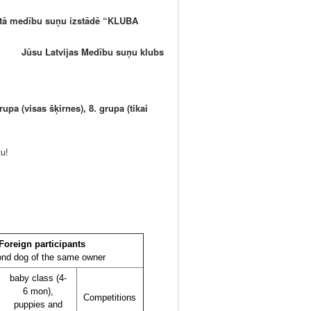
zētā medību suņu izstādē “KLUBA
Jūsu Latvijas Medību suņu klubs
upa (visas šķirnes), 8. grupa (tikai
u!
Foreign participants
ond dog of the same owner
baby class (4-
6 mon),
Competitions
puppies and