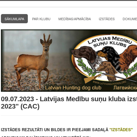
SĀKUMLAPA
PAR KLUBU
MEDĪBAS/APMĀCĪBA
IZSTĀDES
DOKUMEN
09.07.2023 - Latvijas Medību suņu kluba 
2023" (CAC)
IZSTĀDES REZULTĀTI UN BILDES IR PIEEJAMI SADAĻĀ
"IZSTĀDES"