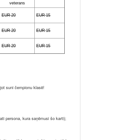
veterans
EUR 20
EUR 15
EUR 20
EUR 15
EUR 20
EUR 15
ējot suni čempionu klasē!
ati persona, kura saņēmusi šo karti);