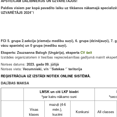
APSVEICAM DALĪBNIEKUS UN UZVARĒTĀJUS!
Paldies visiem par kopā pavadīto laiku uz tikšanos nākamajā speciali
UZVARĒTĀJS 2024”!
FCI 5. grupa 2.sekcija (ziemeļu medību suņi), 6. grupa (dzinējsuņi), 7. gr
vācu spaniels) un 0 grupa (medību suņi).
Eksperts:
Zsuzsanna Balogh (Ungārija), eksperta
CV šeit
Izstādes organizatoriem ir tiesības nepieciešamības gadījumā mainīt ekspert
Norises datums:
2023. gada 09. jūlijā
Norises vieta:
Vecumnieki, v/n ‘’Satekas ‘’ teritorija
REĢISTRĀCIJA UZ IZSTĀDI NOTIEK ONLINE SISTĒMĀ
.
DALĪBAS MAKSA
LMSK un citi LKF biedri
*par katru nākamo suni
*sec
mazuļi (4-6
Visas
mēn.),
Konkursi
All classes
klases
kucēni