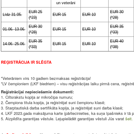
un veterāni
EUR 25
EUR 30
Līdz 31.05.
EUR 15
EUR 10
(*23)
(*28)
EUR 30
EUR 35
01.06.-13.06.
EUR 15
EUR 10
(*28)
(*33)
EUR 35
EUR 40
14.06.-25.06.
EUR 15
EUR 10
(*33)
(*38)
REĢISTRĀCIJA IR SLĒGTA
*Veterāniem virs 10 gadiem bezmaksas reģistrācija!
*LV čempioniem (LKF biedriem) – visu reģistrācijas laiku pirmā cena, reģistr
Reģistrācijai nepieciešamie dokumenti:
1. Ciltsrakstu kopija ar mikročipa numuru;
2. Čempiona titula kopija, ja reģistrējat suni čempionu klasē;
3. Starptautiskā darba sertifikāta kopija, ja reģistrējat suni darba klasē;
4. LKF 2023.gada maksājuma karte (pārliecinieties, ka suņa īpašnieks ir tā p
5. Aizpildīta garantijas vēstule. Lejupielādēt garantijas vēstuli Jūs varat
šeit.