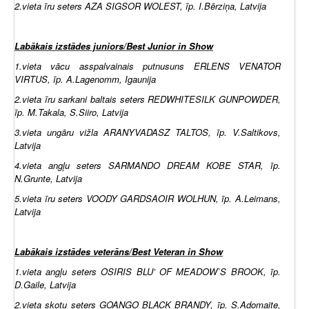
2.vieta īru seters AZA SIGSOR WOLEST, īp. I.Bērziņa, Latvija
Labākais izstādes juniors/Best Junior in Show
1.vieta vācu asspalvainais putnusuns ERLENS VENATOR
VIRTUS, īp. A.Lagenomm, Igaunija
2.vieta īru sarkani baltais seters REDWHITESILK GUNPOWDER,
īp. M.Takala, S.Siiro, Latvija
3.vieta ungāru vižla ARANYVADASZ TALTOS, īp. V.Saltikovs,
Latvija
4.vieta angļu seters SARMANDO DREAM KOBE STAR, īp.
N.Grunte, Latvija
5.vieta īru seters VOODY GARDSAOIR WOLHUN, īp. A.Leimans,
Latvija
Labākais izstādes veterāns/Best Veteran in Show
1.vieta angļu seters OSIRIS BLU’ OF MEADOW`S BROOK, īp.
D.Gaile, Latvija
2.vieta skotu seters GOANGO BLACK BRANDY, īp. S.Adomaite,