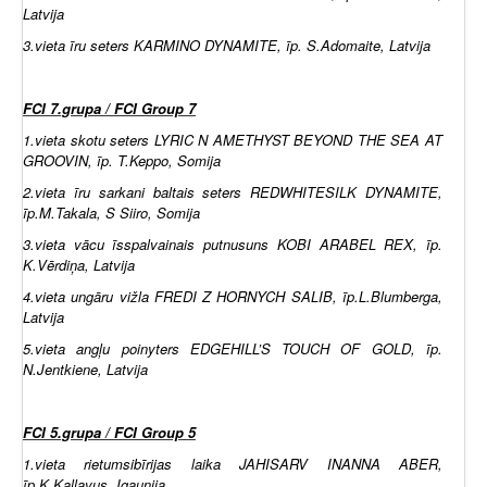
Latvija
3.vieta īru seters KARMINO DYNAMITE, īp. S.Adomaite, Latvija
FCI 7.grupa / FCI Group 7
1.vieta skotu seters LYRIC N AMETHYST BEYOND THE SEA AT
GROOVIN, īp. T.Keppo, Somija
2.vieta īru sarkani baltais seters REDWHITESILK DYNAMITE,
īp.M.Takala, S Siiro, Somija
3.vieta vācu īsspalvainais putnusuns KOBI ARABEL REX, īp.
K.Vērdiņa, Latvija
4.vieta ungāru vižla FREDI Z HORNYCH SALIB, īp.L.Blumberga,
Latvija
5.vieta angļu poinyters EDGEHILL’S TOUCH OF GOLD, īp.
N.Jentkiene, Latvija
FCI 5.grupa / FCI Group 5
1.vieta rietumsibīrijas laika JAHISARV INANNA ABER,
īp.K.Kallavus, Igaunija