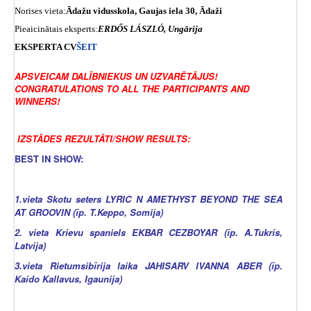
Norises vieta:
Ādažu vidusskola, Gaujas iela 30, Ādaži
Pieaicinātais eksperts:
ERDŐS LÁSZLÓ, Ungārija
EKSPERTA CV
ŠEIT
APSVEICAM DALĪBNIEKUS UN UZVARĒTĀJUS!
CONGRATULATIONS TO ALL THE PARTICIPANTS AND
WINNERS!
IZSTĀDES REZULTĀTI/SHOW RESULTS:
BEST IN SHOW:
1.vieta Skotu seters LYRIC N AMETHYST BEYOND THE SEA
AT GROOVIN (īp. T.Keppo, Somija)
2. vieta Krievu spaniels EKBAR CEZBOYAR (īp. A.Tukris,
Latvija)
3.vieta Rietumsibīrija laika JAHISARV IVANNA ABER (īp.
Kaido Kallavus, Igaunija)