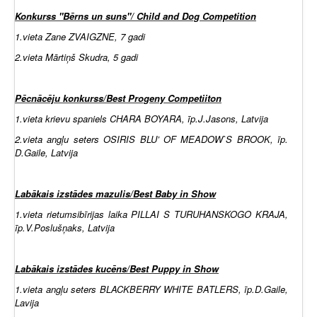
Konkurss "Bērns un suns"/ Child and Dog Competition
1.vieta Zane ZVAIGZNE, 7 gadi
2.vieta Mārtiņš Skudra, 5 gadi
Pēcnācēju konkurss/Best Progeny Competiiton
1.vieta krievu spaniels CHARA BOYARA, īp.J.Jasons, Latvija
2.vieta angļu seters OSIRIS BLU’ OF MEADOW`S BROOK, īp.
D.Gaile, Latvija
Labākais izstādes mazulis/Best Baby in Show
1.vieta rietumsibīrijas laika PILLAI S TURUHANSKOGO KRAJA,
īp.V.Poslušņaks, Latvija
Labākais izstādes kucēns/Best Puppy in Show
1.vieta angļu seters BLACKBERRY WHITE BATLERS, īp.D.Gaile,
Lavija