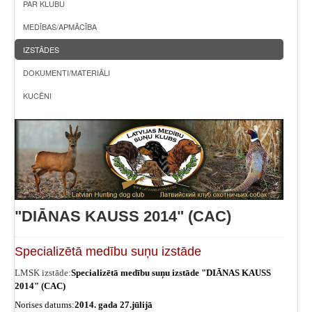
PAR KLUBU
MEDĪBAS/APMĀCĪBA
IZSTĀDES
DOKUMENTI/MATERIĀLI
KUCĒNI
"DIĀNAS KAUSS 2014" (CAC)
Specializētā medību suņu izstāde
LMSK izstāde:
Specializētā medību suņu izstāde "DIĀNAS KAUSS
2014" (CAC)
Norises datums:
2014. gada 27.jūlijā