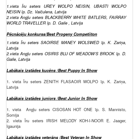
1.vieta Īru seters UREY WOLPO NEISIN, UBASTI WOLPO
NEISIN īp. Dz. Vaičulena, Latvija
2.vieta Angļu seters BLACKBERRY WHITE BATLERS,
FAIRRAY
WORLD TRAVELLER īp. D. Gaile , Latvija
Pēcnācēju konkurss/Best Progeny Competiiton
1.vieta Īru seters SAOIRSE MANEY WOLSWED īp. K. Zariņa,
Latvija
2.vieta Angļu seters OSIRIS BLU OF MEADOW’S BROOK īp. D.
Gaile, Latvija
Labākais izstādes kucēns /Best Puppy In Show
1. vieta Īru seters ZENITH FLASAOIR WOLPO īp. K. Zariņa,
Latvija
Labākais izstādes juniors /Best Junior In Show
1. vieta Angļu seters CISOSAN HOT ONE īp. S. Mannisto,
Somija
2. vieta Īru seters IRISH MELODY KOH-I-NOOR E. Jaager,
Igaunija
Labākais izstādes veterāns /Best Veteran In Show