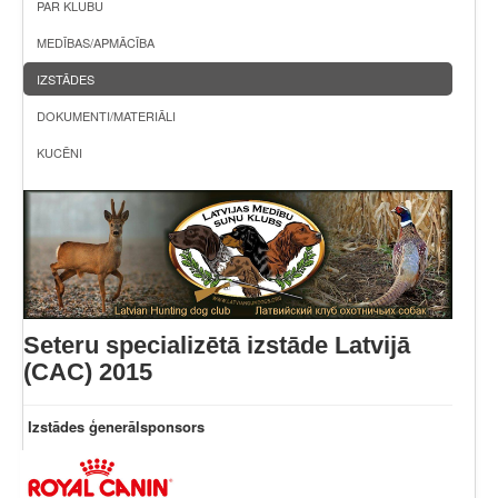
PAR KLUBU
MEDĪBAS/APMĀCĪBA
IZSTĀDES
DOKUMENTI/MATERIĀLI
KUCĒNI
Seteru specializētā izstāde Latvijā
(CAC) 2015
Izstādes ģenerālsponsors