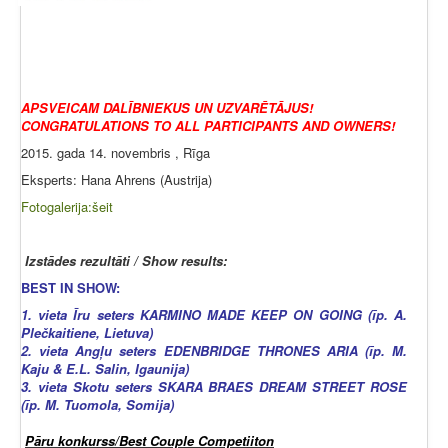
APSVEICAM DALĪBNIEKUS UN UZVARĒTĀJUS!
CONGRATULATIONS TO ALL PARTICIPANTS AND OWNERS!
2015. gada 14. novembris , Rīga
Eksperts: Hana Ahrens (Austrija)
Fotogalerija:šeit
Izstādes rezultāti / Show results:
BEST IN SHOW:
1. vieta Īru seters KARMINO MADE KEEP ON GOING (īp. A.
Plečkaitiene, Lietuva)
2. vieta Angļu seters EDENBRIDGE THRONES ARIA (īp. M.
Kaju & E.L. Salin, Igaunija)
3. vieta Skotu seters SKARA BRAES DREAM STREET ROSE
(īp. M. Tuomola, Somija)
Pāru konkurss/Best Couple Competiiton