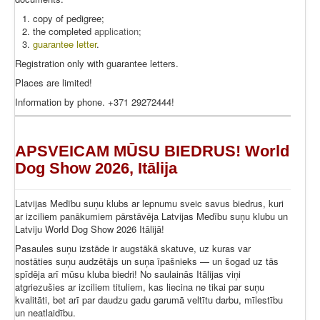
copy of pedigree;
the completed
application
;
guarantee letter
.
Registration only with guarantee letters.
Places are limited!
Information by phone. +371 29272444!
APSVEICAM MŪSU BIEDRUS! World
Dog Show 2026, Itālija
Latvijas Medību suņu klubs ar lepnumu sveic savus biedrus, kuri
ar izciliem panākumiem pārstāvēja Latvijas Medību suņu klubu un
Latviju World Dog Show 2026 Itālijā!
Pasaules suņu izstāde ir augstākā skatuve, uz kuras var
nostāties suņu audzētājs un suņa īpašnieks — un šogad uz tās
spīdēja arī mūsu kluba biedri! No saulainās Itālijas viņi
atgriezušies ar izciliem tituliem, kas liecina ne tikai par suņu
kvalitāti, bet arī par daudzu gadu garumā veltītu darbu, mīlestību
un neatlaidību.