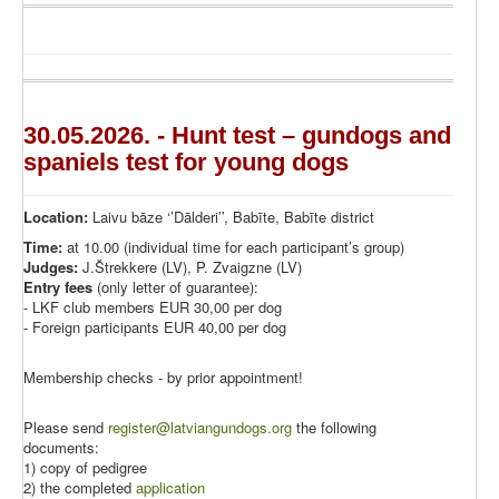
30.05.2026. - Hunt test – gundogs and
spaniels test for young dogs
Location:
Laivu bāze ‘’Dālderi’’, Babīte, Babīte district
Time:
at 10.00 (individual time for each participant’s group)
Judges:
J.Štrekkere (LV), P. Zvaigzne (LV)
Entry fees
(only letter of guarantee):
- LKF club members EUR 30,00 per dog
- Foreign participants EUR 40,00 per dog
Membership checks - by prior appointment!
Please send
register@latviangundogs.org
the following
documents:
1) copy of pedigree
2) the completed
application