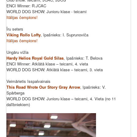
ENCI Winner: R.JCAC
WORLD DOG SHOW: Junioru klase - teicami
Itālijas čempions!
Īru seters
Viking Rollo Lofty
, īpašnieks: I. Suprunoviča
Itālijas čempions!
Ungāru vižla
Hardy Helios Royal Gold Silas
, īpašnieks: T. Belova
ENCI Winner: Atklātā klase – teicami, 4. vieta
WORLD DOG SHOW: Atklātā klase – teicami, 3. vieta
Veimārietis īsspalvainais
This Road Wrote Our Story Gray Arrow
, īpašnieks: V.
Spārberga
WORLD DOG SHOW: Junioru klase – teicami, 4. Vieta (no 11
dalībniekiem)