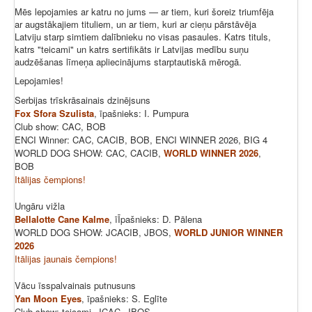
Mēs lepojamies ar katru no jums — ar tiem, kuri šoreiz triumfēja
ar augstākajiem tituliem, un ar tiem, kuri ar cieņu pārstāvēja
Latviju starp simtiem dalībnieku no visas pasaules. Katrs tituls,
katrs "teicami" un katrs sertifikāts ir Latvijas medību suņu
audzēšanas līmeņa apliecinājums starptautiskā mērogā.
Lepojamies!
Serbijas trīskrāsainais dzinējsuns
Fox Sfora Szulista
, īpašnieks: I. Pumpura
Club show: CAC, BOB
ENCI Winner: CAC, CACIB, BOB, ENCI WINNER 2026, BIG 4
WORLD DOG SHOW: CAC, CACIB,
WORLD WINNER 2026
,
BOB
Itālijas čempions!
Ungāru vižla
Bellalotte Cane Kalme
, īĪpašnieks: D. Pālena
WORLD DOG SHOW: JCACIB, JBOS,
WORLD JUNIOR WINNER
2026
Itālijas jaunais čempions!
Vācu īsspalvainais putnusuns
Yan Moon Eyes
, īpašnieks: S. Eglīte
Club show: teicami, JCAC, JBOS