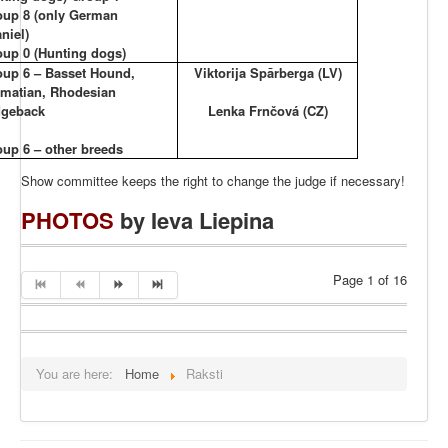
oup 8 (only German
niel)
oup 0 (Hunting dogs)
oup 6 – Basset Hound,
Viktorija Spārberga (LV)
lmatian, Rhodesian
dgeback
Lenka Frnčová (CZ)
up 6 – other breeds
Show committee keeps the right to change the judge if necessary!
PHOTOS
by Ieva Liepina
Page 1 of 16
You are here:
Home
Raksti