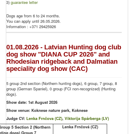
3)
guarantee letter
Dogs age from 6 to 24 months.
You can apply until 26.05.2026.
Information : +371 29425926
01.08.2026 - Latvian Hunting dog club
dog show "DIANA CUP 2026" and
Rhodesian ridgeback and Dalmatian
speciality dog show (CAC)
5 group 2nd section (Northern hunting dogs), 6 group, 7 group, 8
group (German Spaniel), 0 group (FCI non-recognized) (Hunting
dogs).
Show date: 1st August 2026
Show venue: Koknese nature park, Koknese
Judge CV:
Lenka Frnčova (CZ)
,
Viktorija Spārberga (LV)
Lenka Frnčová (CZ)
Group 5 Section 2 (Northern
nting dogs) Group 7