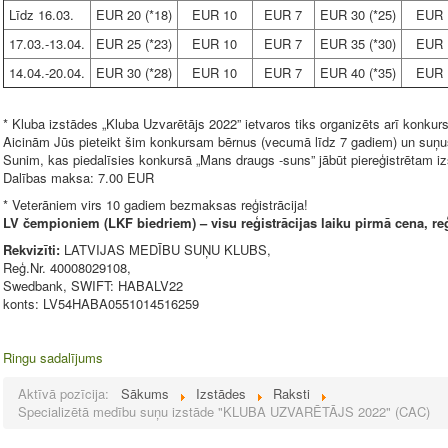
Līdz 16.03.
EUR 20 (*18)
EUR 10
EUR 7
EUR 30 (*25)
EUR 
17.03.-13.04.
EUR 25 (*23)
EUR 10
EUR 7
EUR 35 (*30)
EUR 
14.04.-20.04.
EUR 30 (*28)
EUR 10
EUR 7
EUR 40 (*35)
EUR 
* Kluba izstādes „Kluba Uzvarētājs 2022” ietvaros tiks organizēts arī konku
Aicinām Jūs pieteikt šim konkursam bērnus (vecumā līdz 7 gadiem) un su
Sunim, kas piedalīsies konkursā „Mans draugs -suns” jābūt piereģistrētam iz
Dalības maksa: 7.00 EUR
* Veterāniem virs 10 gadiem bezmaksas reģistrācija!
LV čempioniem (LKF biedriem) – visu reģistrācijas laiku pirmā cena, re
Rekvizīti:
LATVIJAS MEDĪBU SUŅU KLUBS,
Reģ.Nr. 40008029108,
Swedbank, SWIFT: HABALV22
konts: LV54HABA0551014516259
Ringu sadalījums
Aktīvā pozīcija:
Sākums
Izstādes
Raksti
Specializētā medību suņu izstāde "KLUBA UZVARĒTĀJS 2022" (CAC)