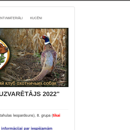
TI/MATERIĀLI
KUCĒNI
A UZVARĒTĀJS 2022"
tahulas leopardsuns), 8. grupa (
tikai
i informācijai par iespējamām