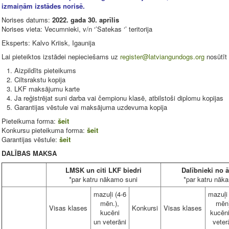
izmaiņām izstādes norisē.
Norises datums:
2022. gada 30. aprīlis
Norises vieta: Vecumnieki, v/n ‘’Satekas ‘’ teritorija
Eksperts: Kalvo Kriisk, Igaunija
Lai pieteiktos izstādei nepieciešams uz
register@latviangundogs.org
nosūtīt
Aizpildīts pieteikums
Ciltsrakstu kopija
LKF maksājumu karte
Ja reģistrējat suni darba vai čempionu klasē, atbilstoši diplomu kopijas
Garantijas vēstule vai maksājuma uzdevuma kopija
Pieteikuma forma:
šeit
Konkursu pieteikuma forma:
šeit
Garantijas vēstule:
šeit
DALĪBAS MAKSA
LMSK un citi LKF biedri
Dalībnieki no
*par katru nākamo suni
*par katru nāk
mazuļi (4-6
mazuļi 
mēn.),
mēn
Visas klases
Konkursi
Visas klases
kucēni
kucēn
un veterāni
veter