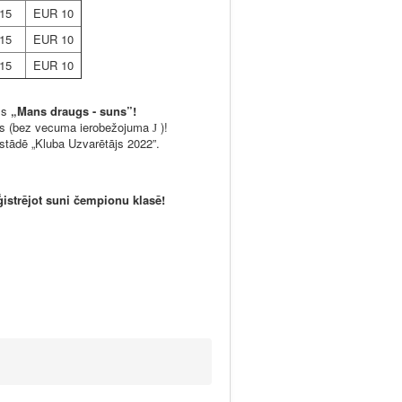
15
EUR 10
15
EUR 10
15
EUR 10
rss
„Mans draugs - suns”!
ņus (bez vecuma ierobežojuma
)!
J
stādē „Kluba Uzvarētājs 2022”.
ģistrējot suni čempionu klasē!