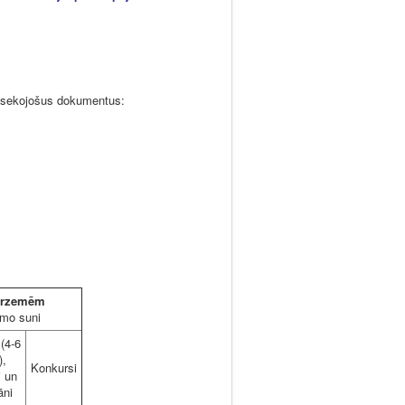
 sekojošus dokumentus:
 ārzemēm
amo suni
(4-6
),
Konkursi
i un
āni