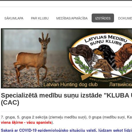
SĀKUMLAPA
PAR KLUBU
MEDĪBAS/APMĀCĪBA
IZSTĀDES
DOKUMEN
Specializētā medību suņu izstāde "KLUB
(CAC)
7. grupa, 5. grupa 2 sekcija (ziemeļu medību suņi), 0 grupa (medību suņi, Ka
viena šķirne - vācu spaniels
).
Sakarā ar COVID-19 epidemioloģisko situāciju valstī, lūdzam sekot līdz