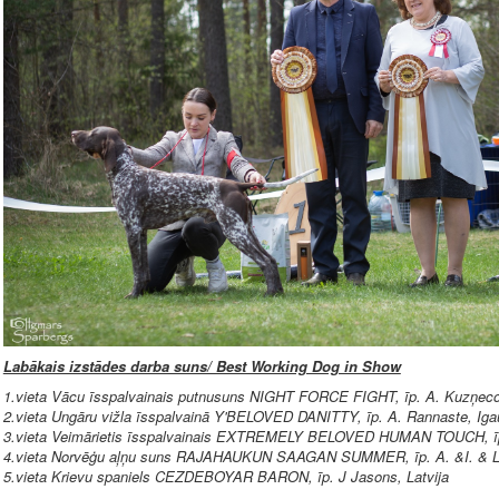
Labākais izstādes darba suns/ Best Working Dog in Show
1.vieta Vācu īsspalvainais putnusuns NIGHT FORCE FIGHT, īp. A. Kuzņecov
2.vieta Ungāru vižla īsspalvainā Y'BELOVED DANITTY, īp. A. Rannaste, Iga
3.vieta Veimārietis īsspalvainais EXTREMELY BELOVED HUMAN TOUCH, īp.
4.vieta Norvēģu aļņu suns RAJAHAUKUN SAAGAN SUMMER, īp. A. &I. & L. L
5.vieta Krievu spaniels CEZDEBOYAR BARON, īp. J Jasons, Latvija