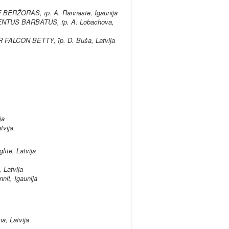
BERŽORAS, īp. A. Rannaste, Igaunija
TUS BARBATUS, īp. A. Lobachova,
 FALCON BETTY, īp. D. Buša, Latvija
ja
tvija
te, Latvija
 Latvija
it, Igaunija
a, Latvija