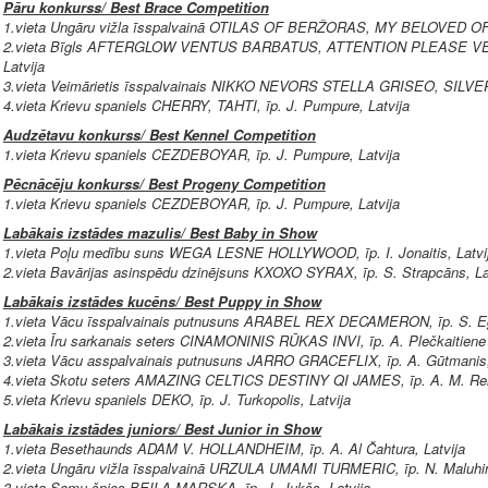
Pāru konkurss/ Best Brace Competition
1.vieta Ungāru vižla īsspalvainā OTILAS OF BERŽORAS, MY BELOVED OF 
2.vieta Bīgls AFTERGLOW VENTUS BARBATUS, ATTENTION PLEASE VEN
Latvija
3.vieta Veimārietis īsspalvainais NIKKO NEVORS STELLA GRISEO, SILVER
4.vieta Krievu spaniels CHERRY, TAHTI, īp. J. Pumpure, Latvija
Audzētavu konkurss/ Best Kennel Competition
1.vieta Krievu spaniels CEZDEBOYAR, īp. J. Pumpure, Latvija
Pēcnācēju konkurss/ Best Progeny Competition
1.vieta Krievu spaniels CEZDEBOYAR, īp. J. Pumpure, Latvija
Labākais izstādes mazulis/ Best Baby in Show
1.vieta Poļu medību suns WEGA LESNE HOLLYWOOD, īp. I. Jonaitis, Latvi
2.vieta Bavārijas asinspēdu dzinējsuns KXOXO SYRAX, īp. S. Strapcāns, La
Labākais izstādes kucēns/ Best Puppy in Show
1.vieta Vācu īsspalvainais putnusuns ARABEL REX DECAMERON, īp. S. Eglī
2.vieta Īru sarkanais seters CINAMONINIS RŪKAS INVI, īp. A. Plečkaitiene
3.vieta Vācu asspalvainais putnusuns JARRO GRACEFLIX, īp. A. Gūtmanis,
4.vieta Skotu seters AMAZING CELTICS DESTINY QI JAMES, īp. A. M. Renn
5.vieta Krievu spaniels DEKO, īp. J. Turkopolis, Latvija
Labākais izstādes juniors/ Best Junior in Show
1.vieta Besethaunds ADAM V. HOLLANDHEIM, īp. A. Al Čahtura, Latvija
2.vieta Ungāru vižla īsspalvainā URZULA UMAMI TURMERIC, īp. N. Maluhin
3.vieta Somu špics BEILA MARSKA, īp. J. Jukšs, Latvija