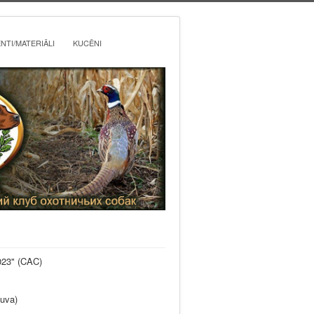
TI/MATERIĀLI
KUCĒNI
23" (CAC)
tuva)