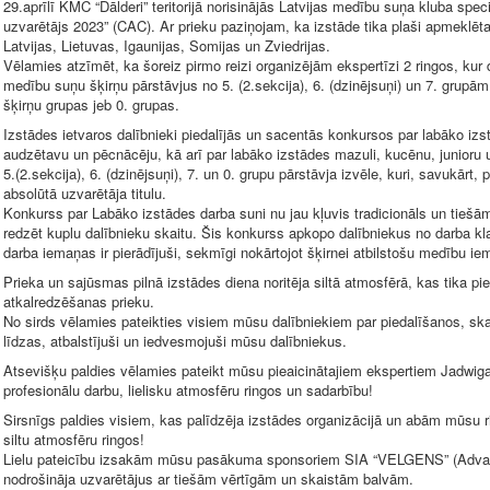
29.aprīlī KMC “Dālderi” teritorijā norisinājās Latvijas medību suņa kluba spe
uzvarētājs 2023” (CAC). Ar prieku paziņojam, ka izstāde tika plaši apmeklēta u
Latvijas, Lietuvas, Igaunijas, Somijas un Zviedrijas.
Vēlamies atzīmēt, ka šoreiz pirmo reizi organizējām ekspertīzi 2 ringos, kur 
medību suņu šķirņu pārstāvjus no 5. (2.sekcija), 6. (dzinējsuņi) un 7. grupām
šķirņu grupas jeb 0. grupas.
Izstādes ietvaros dalībnieki piedalījās un sacentās konkursos par labāko izst
audzētavu un pēcnācēju, kā arī par labāko izstādes mazuli, kucēnu, junioru
5.(2.sekcija), 6. (dzinējsuņi), 7. un 0. grupu pārstāvja izvēle, kuri, savukār
absolūtā uzvarētāja titulu.
Konkurss par Labāko izstādes darba suni nu jau kļuvis tradicionāls un tieš
redzēt kuplu dalībnieku skaitu. Šis konkurss apkopo dalībniekus no darba k
darba iemaņas ir pierādījuši, sekmīgi nokārtojot šķirnei atbilstošu medību ie
Prieka un sajūsmas pilnā izstādes diena noritēja siltā atmosfērā, kas tika pi
atkalredzēšanas prieku.
No sirds vēlamies pateikties visiem mūsu dalībniekiem par piedalīšanos, skatī
līdzas, atbalstījuši un iedvesmojuši mūsu dalībniekus.
Atsevišķu paldies vēlamies pateikt mūsu pieaicinātajiem ekspertiem Jadwiga 
profesionālu darbu, lielisku atmosfēru ringos un sadarbību!
Sirsnīgs paldies visiem, kas palīdzēja izstādes organizācijā un abām mūsu 
siltu atmosfēru ringos!
Lielu pateicību izsakām mūsu pasākuma sponsoriem SIA “VELGENS” (Adv
nodrošināja uzvarētājus ar tiešām vērtīgām un skaistām balvām.