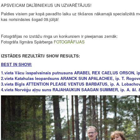
APSVEICAM DALĪBNIEKUS UN UZVARĒTĀJUS!
Paldies visiem par kopā pavadīto laiku uz tikšanos nākamajā specializētā 
kas norisināsies šogad 09.jūlijā!
Fotogrāfijas no izstāžu ringa un konkursiem ir pieejamas zemāk:
Fotogrāfa Ilgmāra Spārberga
FOTOGRĀFIJAS
IZSTĀDES REZULTĀTI/ SHOW RESULTS:
BEST IN SHOW:
1.vieta Vācu īsspalvainais putnusuns ARABEL REX CAELUS ORSON, īp. 
2.vieta Katahulas leopardsuns ARANCK SUN APALACHEE, īp. T. Rogovsk
3.vieta Bīgls ATTENTION PLEASE VENTUS BARBATUS, īp. A. Lobachova
4.vieta Norvēģu aļņu suns RAJAHAUKUN SAAGAN SUMMER, īp. A. &I. & L