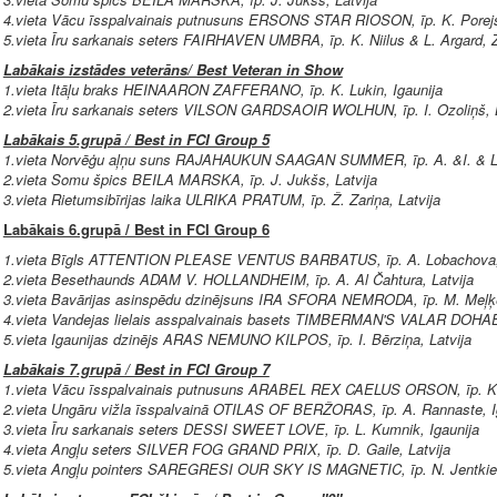
4.vieta Vācu īsspalvainais putnusuns ERSONS STAR RIOSON, īp. K. Porejs,
5.vieta Īru sarkanais seters FAIRHAVEN UMBRA, īp. K. Niilus & L. Argard, Z
Labākais izstādes veterāns/ Best Veteran in Show
1.vieta Itāļu braks HEINAARON ZAFFERANO, īp. K. Lukin, Igaunija
2.vieta Īru sarkanais seters VILSON GARDSAOIR WOLHUN, īp. I. Ozoliņš, L
Labākais 5.grupā / Best in FCI Group 5
1.vieta Norvēģu aļņu suns RAJAHAUKUN SAAGAN SUMMER, īp. A. &I. & L. L
2.vieta Somu špics BEILA MARSKA, īp. J. Jukšs, Latvija
3.vieta Rietumsibīrijas laika ULRIKA PRATUM, īp. Ž. Zariņa, Latvija
Labākais 6.grupā / Best in FCI Group 6
1.vieta Bīgls ATTENTION PLEASE VENTUS BARBATUS, īp. A. Lobachova, 
2.vieta Besethaunds ADAM V. HOLLANDHEIM, īp. A. Al Čahtura, Latvija
3.vieta Bavārijas asinspēdu dzinējsuns IRA SFORA NEMRODA, īp. M. Meļķer
4.vieta Vandejas lielais asspalvainais basets TIMBERMAN'S VALAR DOHAE
5.vieta Igaunijas dzinējs ARAS NEMUNO KILPOS, īp. I. Bērziņa, Latvija
Labākais 7.grupā / Best in FCI Group 7
1.vieta Vācu īsspalvainais putnusuns ARABEL REX CAELUS ORSON, īp. K.
2.vieta Ungāru vižla īsspalvainā OTILAS OF BERŽORAS, īp. A. Rannaste, I
3.vieta Īru sarkanais seters DESSI SWEET LOVE, īp. L. Kumnik, Igaunija
4.vieta Angļu seters SILVER FOG GRAND PRIX, īp. D. Gaile, Latvija
5.vieta Angļu pointers SAREGRESI OUR SKY IS MAGNETIC, īp. N. Jentkien