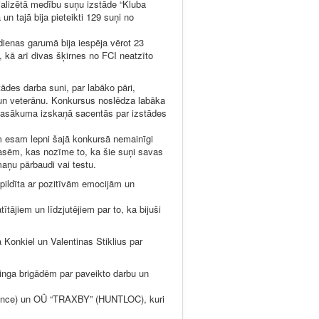
cializētā medību suņu izstāde “Kluba
n tajā bija pieteikti 129 suņi no
dienas garumā bija iespēja vērot 23
, kā arī divas šķirnes no FCI neatzīto
ādes darba suni, par labāko pāri,
 un veterānu. Konkursus noslēdza labāka
t, pasākuma izskaņā sacentās par izstādes
ām esam lepni šajā konkursā nemainīgi
lasēm, kas nozīme to, ka šie suņi savas
maņu pārbaudi vai testu.
epildīta ar pozitīvām emocijām un
tājiem un līdzjutējiem par to, ka bijuši
Konkiel un Valentinas Stiklius par
ringa brigādēm par paveikto darbu un
ance) un OÜ “TRAXBY” (HUNTLOC), kuri