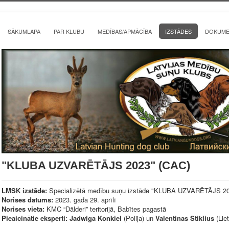
SĀKUMLAPA
PAR KLUBU
MEDĪBAS/APMĀCĪBA
IZSTĀDES
DOKUMEN
"KLUBA UZVARĒTĀJS 2023" (CAC)
LMSK izstāde:
Specializētā medību suņu izstāde "KLUBA UZVARĒTĀJS 20
Norises datums:
2023. gada 29. aprīlī
Norises vieta:
KMC “Dālderi” teritorijā, Babītes pagastā
Pieaicinātie eksperti: Jadwiga Konkiel
(Polija) un
Valentinas Stiklius
(Lie