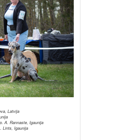
a, Latvija
unija
 A. Rannaste, Igaunija
ints, Igaunija