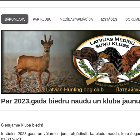
SĀKUMLAPA
PAR KLUBU
MEDĪBAS/APMĀCĪBA
IZSTĀDES
DOKUMEN
Par 2023.gada biedru naudu un kluba jau
Cienījamie kluba biedri!
Ir sācies 2023.gads un vēlamies jums atgādināt, ka biedra naudu, kura šoga
01.03.2023.