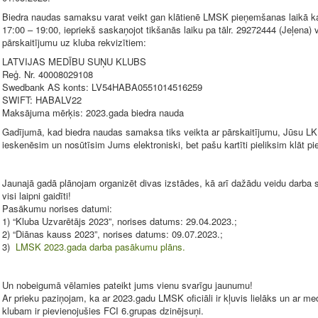
Biedra naudas samaksu varat veikt gan klātienē LMSK pieņemšanas laikā ka
17:00 – 19:00, iepriekš saskaņojot tikšanās laiku pa tālr. 29272444 (Jeļena) 
pārskaitījumu uz kluba rekvizītiem:
LATVIJAS MEDĪBU SUŅU KLUBS
Reģ. Nr. 40008029108
Swedbank AS konts: LV54HABA0551014516259
SWIFT: HABALV22
Maksājuma mērķis: 2023.gada biedra nauda
Gadījumā, kad biedra naudas samaksa tiks veikta ar pārskaitījumu, Jūsu L
ieskenēsim un nosūtīsim Jums elektroniski, bet pašu kartīti pieliksim klāt 
Jaunajā gadā plānojam organizēt divas izstādes, kā arī dažādu veidu darba
visi laipni gaidīti!
Pasākumu norises datumi:
1) “Kluba Uzvarētājs 2023”, norises datums: 29.04.2023.;
2) “Diānas kauss 2023”, norises datums: 09.07.2023.;
3)
LMSK 2023.gada darba pasākumu plāns.
Un nobeigumā vēlamies pateikt jums vienu svarīgu jaunumu!
Ar prieku paziņojam, ka ar 2023.gadu LMSK oficiāli ir kļuvis lielāks un ar 
klubam ir pievienojušies FCI 6.grupas dzinējsuņi.