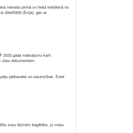
tra mēneša pirmā un trešā trešdienā no
vai 29425926 (Evija), gan ar
KF 2023.gada maksājumu karti
pie Jūsu dokumentiem.
 spēju pārbaudes un sacensības. Esiet
medību suņu šķirnēm bagātāks, jo mūsu