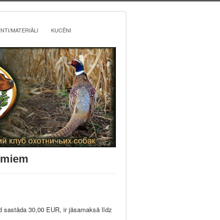
TI/MATERIĀLI
KUCĒNI
numiem
d sastāda 30,00 EUR, ir jāsamaksā līdz