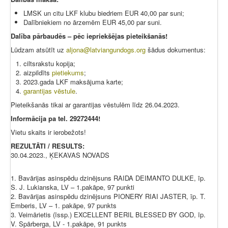
LMSK un citu LKF klubu biedriem EUR 40,00 par suni;
Dalībniekiem no ārzemēm EUR 45,00 par suni.
Dalība pārbaudēs – pēc iepriekšējas pi
eteikšanās!
Lūdzam atsūtīt uz
aljona@latviangundogs.org
šādus dokumentus:
ciltsrakstu kopija;
aizpildīts
pietiekums
;
2023.gada LKF maksājuma karte;
garantijas vēstule
.
Pieteikšanās tikai ar garantijas vēstulēm līdz 26.04.2023.
Informācija pa tel. 29272444!
Vietu skaits ir ierobežots!
REZULTĀTI / RESULTS:
30.04.2023., ĶEKAVAS NOVADS
1. Bavārijas asinspēdu dzinējsuns RAIDA DEIMANTO DULKE, īp.
S. J. Lukianska, LV – 1.pakāpe, 97 punkti
2. Bavārijas asinspēdu dzinējsuns PIONERY RIAI JASTER, īp. T.
Emberis, LV – 1. pakāpe, 97 punkts
3. Veimārietis (īssp.) EXCELLENT BERIL BLESSED BY GOD, īp.
V. Spārberga, LV - 1.pakāpe, 91 punkts