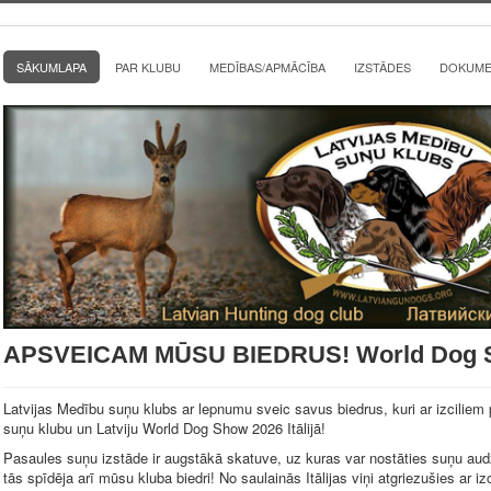
SĀKUMLAPA
PAR KLUBU
MEDĪBAS/APMĀCĪBA
IZSTĀDES
DOKUMEN
APSVEICAM MŪSU BIEDRUS! World Dog Sho
Latvijas Medību suņu klubs ar lepnumu sveic savus biedrus, kuri ar izcilie
suņu klubu un Latviju World Dog Show 2026 Itālijā!
Pasaules suņu izstāde ir augstākā skatuve, uz kuras var nostāties suņu au
tās spīdēja arī mūsu kluba biedri! No saulainās Itālijas viņi atgriezušies ar izc