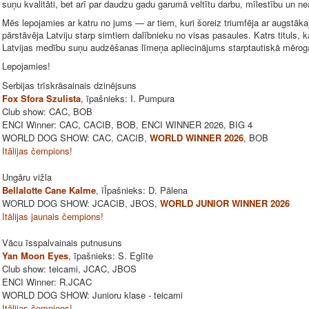
suņu kvalitāti, bet arī par daudzu gadu garumā veltītu darbu, mīlestību un nea
Mēs lepojamies ar katru no jums — ar tiem, kuri šoreiz triumfēja ar augstākaji
pārstāvēja Latviju starp simtiem dalībnieku no visas pasaules. Katrs tituls, kat
Latvijas medību suņu audzēšanas līmeņa apliecinājums starptautiskā mērog
Lepojamies!
Serbijas trīskrāsainais dzinējsuns
Fox Sfora Szulista
, īpašnieks: I. Pumpura
Club show: CAC, BOB
ENCI Winner: CAC, CACIB, BOB, ENCI WINNER 2026, BIG 4
WORLD DOG SHOW: CAC, CACIB,
WORLD WINNER 2026
, BOB
Itālijas čempions!
Ungāru vižla
Bellalotte Cane Kalme
, īĪpašnieks: D. Pālena
WORLD DOG SHOW: JCACIB, JBOS,
WORLD JUNIOR WINNER 2026
Itālijas jaunais čempions!
Vācu īsspalvainais putnusuns
Yan Moon Eyes
, īpašnieks: S. Eglīte
Club show: teicami, JCAC, JBOS
ENCI Winner: R.JCAC
WORLD DOG SHOW: Junioru klase - teicami
Itālijas čempions!