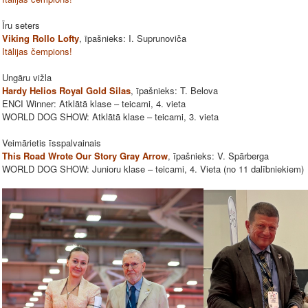
Īru seters
Viking Rollo Lofty
, īpašnieks: I. Suprunoviča
Itālijas čempions!
Ungāru vižla
Hardy Helios Royal Gold Silas
, īpašnieks: T. Belova
ENCI Winner: Atklātā klase – teicami, 4. vieta
WORLD DOG SHOW: Atklātā klase – teicami, 3. vieta
Veimārietis īsspalvainais
This Road Wrote Our Story Gray Arrow
, īpašnieks: V. Spārberga
WORLD DOG SHOW: Junioru klase – teicami, 4. Vieta (no 11 dalībniekiem)