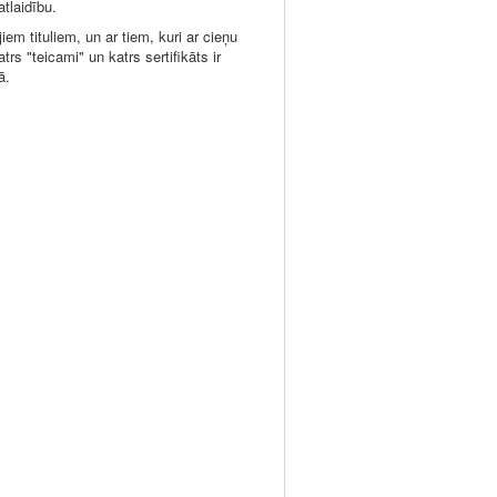
tlaidību.
em tituliem, un ar tiem, kuri ar cieņu
rs "teicami" un katrs sertifikāts ir
ā.