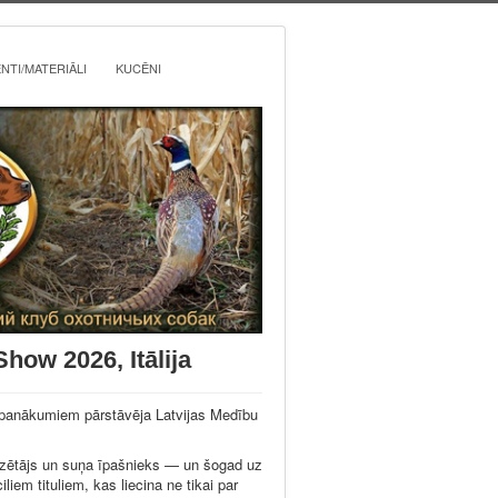
TI/MATERIĀLI
KUCĒNI
w 2026, Itālija
m panākumiem pārstāvēja Latvijas Medību
dzētājs un suņa īpašnieks — un šogad uz
iliem tituliem, kas liecina ne tikai par