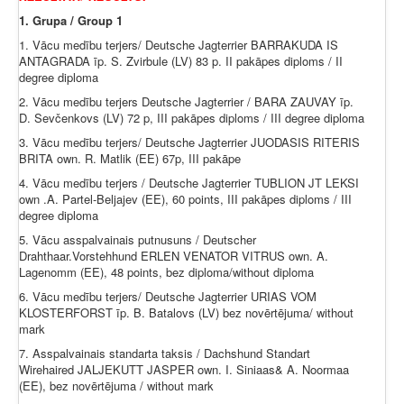
1. Grupa / Group 1
1. Vācu medību terjers/ Deutsche Jagterrier BARRAKUDA IS
ANTAGRADA īp. S. Zvirbule (LV) 83 p. II pakāpes diploms / II
degree diploma
2. Vācu medību terjers Deutsche Jagterrier / BARA ZAUVAY īp.
D. Sevčenkovs (LV) 72 p, III pakāpes diploms / III degree diploma
3. Vācu medību terjers/ Deutsche Jagterrier JUODASIS RITERIS
BRITA own. R. Matlik (EE) 67p, III pakāpe
4. Vācu medību terjers / Deutsche Jagterrier TUBLION JT LEKSI
own .A. Partel-Beljajev (EE), 60 points, III pakāpes diploms / III
degree diploma
5. Vācu asspalvainais putnusuns / Deutscher
Drahthaar.Vorstehhund ERLEN VENATOR VITRUS own. A.
Lagenomm (EE), 48 points, bez diploma/without diploma
6. Vācu medību terjers/ Deutsche Jagterrier URIAS VOM
KLOSTERFORST īp. B. Batalovs (LV) bez novērtējuma/ without
mark
7. Asspalvainais standarta taksis / Dachshund Standart
Wirehaired JALJEKUTT JASPER own. I. Siniaas& A. Noormaa
(EE), bez novērtējuma / without mark