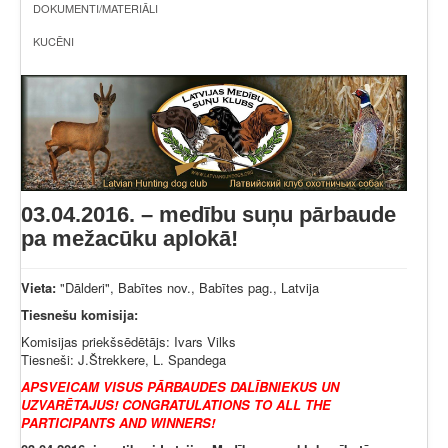
DOKUMENTI/MATERIĀLI
KUCĒNI
03.04.2016. – medību suņu pārbaude
pa mežacūku aplokā!
Vieta:
"Dālderi", Babītes nov., Babītes pag., Latvija
Tiesnešu komisija:
Komisijas priekšsēdētājs: Ivars Vilks
Tiesneši: J.Štrekkere, L. Spandega
APSVEICAM VISUS PĀRBAUDES DALĪBNIEKUS UN
UZVARĒTAJUS! CONGRATULATIONS TO ALL THE
PARTICIPANTS AND WINNERS!