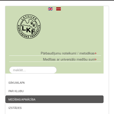
Pārbaudījumu noteikumi / metodikas
Medības ar universālo medību suni
meklēt...
SĀKUMLAPA
PAR KLUBU
MEDĪBAS/APMĀCĪBA
IZSTĀDES