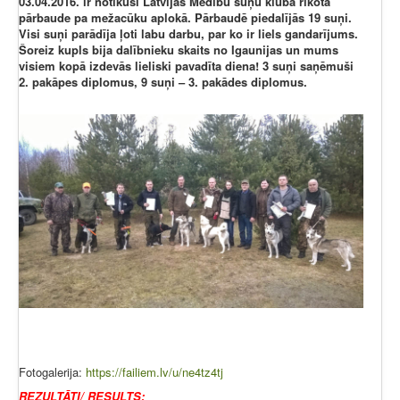
03.04.2016. ir notikusi Latvijas Medību suņu kluba rīkotā
pārbaude pa mežacūku aplokā. Pārbaudē piedalījās 19 suņi.
Visi suņi parādīja ļoti labu darbu, par ko ir liels gandarījums.
Šoreiz kupls bija dalībnieku skaits no Igaunijas un mums
visiem kopā izdevās lieliski pavadīta diena! 3 suņi saņēmuši
2. pakāpes diplomus, 9 suņi – 3. pakādes diplomus.
Fotogalerija:
https://failiem.lv/u/ne4tz4tj
REZULTĀTI/ RESULTS: