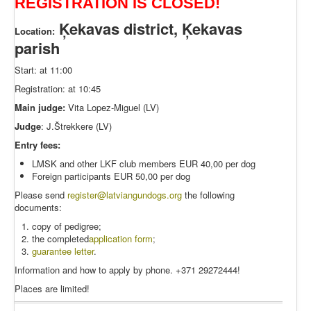
REGISTRATION IS CLOSED!
Ķekavas district, Ķekavas
Location:
parish
Start: at 11:00
Registration: at 10:45
Main judge:
Vita Lopez-Miguel (LV)
Judge
: J.Štrekkere (LV)
Entry fees:
LMSK and other LKF club members EUR 40,00 per dog
Foreign participants EUR 50,00 per dog
Please send
register
@latviangundogs.org
the following
documents:
copy of pedigree;
the completed
application form
;
guarantee letter
.
Information and how to apply by phone. +371 29272444!
Places are limited!