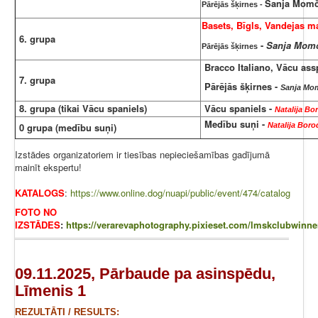
Sanja Momč
Pārējās šķirnes -
Basets, Bīgls, Vandejas ma
6. grupa
-
Sanja Momč
Pārējās šķirnes
Bracco Italiano, Vācu assp
7. grupa
Pārējās šķirnes -
Sanja Mom
8. grupa (tikai Vācu spaniels)
Vācu spaniels -
Natalija Bo
Medību suņi -
0 grupa (medību suņi)
Natalija Boro
Izstādes organizatoriem ir tiesības nepieciešamības gadījumā
mainīt ekspertu!
KATALOGS
:
https://www.online.dog/nuapi/public/event/474/catalog
FOTO NO
IZSTĀDES
:
https://verarevaphotography.pixieset.com/lmskclubwinne
09.11.2025, Pārbaude pa asinspēdu,
Līmenis 1
REZULTĀTI / RESULTS: