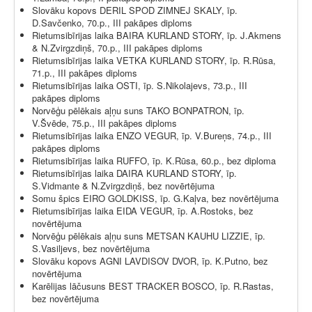
Slovāku kopovs DERIL SPOD ZIMNEJ SKALY, īp.
D.Savčenko, 70.p., III pakāpes diploms
Rietumsibīrijas laika BAIRA KURLAND STORY, īp. J.Akmens
& N.Zvirgzdiņš, 70.p., III pakāpes diploms
Rietumsibīrijas laika VETKA KURLAND STORY, īp. R.Rūsa,
71.p., III pakāpes diploms
Rietumsibīrijas laika OSTI, īp. S.Nikolajevs, 73.p., III
pakāpes diploms
Norvēģu pēlēkais aļņu suns TAKO BONPATRON, īp.
V.Švēde, 75.p., III pakāpes diploms
Rietumsibīrijas laika ENZO VEGUR, īp. V.Bureņs, 74.p., III
pakāpes diploms
Rietumsibīrijas laika RUFFO, īp. K.Rūsa, 60.p., bez diploma
Rietumsibīrijas laika DAIRA KURLAND STORY, īp.
S.Vidmante & N.Zvirgzdiņš, bez novērtējuma
Somu špics EIRO GOLDKISS, īp. G.Kaļva, bez novērtējuma
Rietumsibīrijas laika EIDA VEGUR, īp. A.Rostoks, bez
novērtējuma
Norvēģu pēlēkais aļņu suns METSAN KAUHU LIZZIE, īp.
S.Vasiljevs, bez novērtējuma
Slovāku kopovs AGNI LAVDISOV DVOR, īp. K.Putno, bez
novērtējuma
Karēlijas lāčusuns BEST TRACKER BOSCO, īp. R.Rastas,
bez novērtējuma