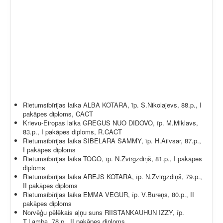
Rietumsibīrijas laika ALBA KOTARA, īp. S.Nikolajevs, 88.p., I
pakāpes diploms, CACT
Krievu-Eiropas laika GREGUS NUO DIDOVO, īp. M.Miklavs,
83.p., I pakāpes diploms, R.CACT
Rietumsibīrijas laika SIBELARA SAMMY, īp. H.Aiivsar, 87.p.,
I pakāpes diploms
Rietumsibīrijas laika TOGO, īp. N.Zvirgzdiņš, 81.p., I pakāpes
diploms
Rietumsibīrijas laika AREJS KOTARA, īp. N.Zvirgzdiņš, 79.p.,
II pakāpes diploms
Rietumsibīrijas laika EMMA VEGUR, īp. V.Bureņs, 80.p., II
pakāpes diploms
Norvēģu pēlēkais aļņu suns RIISTANKAUHUN IZZY, īp.
T.Lamba, 78.p., II pakāpes diploms