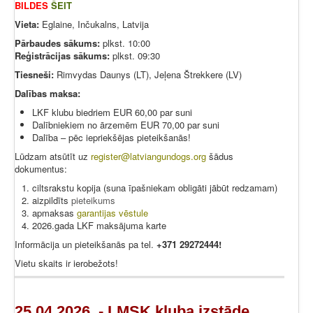
BILDES
ŠEIT
Vieta:
Eglaine, Inčukalns, Latvija
Pārbaudes sākums:
plkst. 10:00
Reģistrācijas sākums:
plkst. 09:30
Tiesneši:
Rimvydas Daunys (LT), Jeļena Štrekkere (LV)
Dalības maksa:
LKF klubu biedriem EUR 60,00 par suni
Dalībniekiem no ārzemēm EUR 70,00 par suni
Dalība – pēc iepriekšējas pieteikšanās!
Lūdzam atsūtīt uz
register@latviangundogs.org
šādus
dokumentus:
ciltsrakstu kopija (suna īpašniekam obligāti jābūt redzamam)
aizpildīts
pieteikums
apmaksas
garantijas vēstule
2026.gada LKF maksājuma karte
Informācija un pieteikšanās pa tel.
+371 29272444!
Vietu skaits ir ierobežots!
25.04.2026. - LMSK kluba izstāde