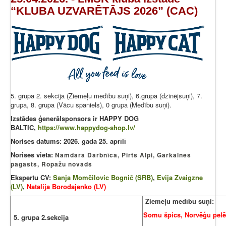
“KLUBA UZVARĒTĀJS 2026” (CAC)
5. grupa 2. sekcija (Ziemeļu medību suņi), 6.grupa (dzinējsuņi), 7.
grupa, 8. grupa (Vācu spaniels), 0 grupa (Medību suņi).
Izstādes ģenerālsponsors ir HAPPY DOG
BALTIC,
https://www.happydog-shop.lv/
Norises datums: 2026. gada 25. aprīlī
Norises vieta:
Namdara Darbnīca, Pirts Alpi, Garkalnes
pagasts, Ropažu novads
Ekspertu CV:
Sanja Momčilovic Bognič (SRB)
,
Evija Zvaigzne
(LV)
,
Natalija Borodajenko (LV)
Ziemeļu medību suņi:
Somu špics, Norvēģu pelē
5. grupa 2.sekcija