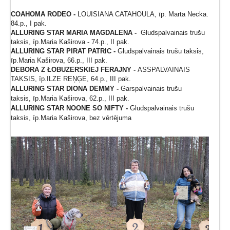
COAHOMA RODEO -
LOUISIANA CATAHOULA, īp. Marta Necka.
84.p., I pak.
ALLURING STAR MARIA MAGDALENA -
Gludspalvainais trušu
taksis, īp.Maria Kaširova - 74.p., II pak.
ALLURING STAR PIRAT
PATRIC -
Gludspalvainais trušu taksis,
īp.Maria Kaširova, 66.p., III pak.
DEBORA Z ŁOBUZERSKIEJ FERAJNY -
ASSPALVAINAIS
TAKSIS, īp.ILZE REŅĢE, 64.p., III pak.
ALLURING STAR DIONA DEMMY -
Garspalvainais trušu
taksis, īp.Maria Kaširova, 62.p., III pak.
ALLURING STAR NOONE SO NIFTY -
Gludspalvainais trušu
taksis, īp.Maria Kaširova, bez vērtējuma